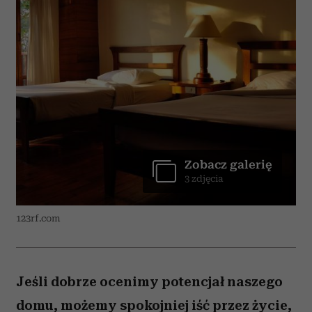
Zobacz galerię
3 zdjęcia
123rf.com
Jeśli dobrze ocenimy potencjał naszego
domu, możemy spokojniej iść przez życie,