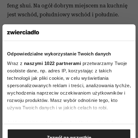
feng shui. Na ogół dobrym miejscem na kuchnię
jest wschód, południowy wschód i południe.
Zobacz
zestawy agd kuchenne
Więcej o feng shui w mieszaniu
w wywiadzie
z Anną Sztanderą
, która zawodowo zajmuje się
Odpowiedzialne wykorzystanie Twoich danych
feng shui, BaZi i ZeRi.
Wraz z
naszymi 1022 partnerami
przetwarzamy Twoje
osobiste dane, np. adres IP, korzystając z takich
fot.123rf.com
technologii jak pliki cookie, w celu wyświetlania
spersonalizowanych reklam i treści, analizowania tychże,
wychodzenia naprzeciw oczekiwaniom użytkowników i
rozwoju produktów. Masz wybór odnośnie tego, kto
używa Twoich danych i w jakich celach to robi.
Jeśli wyrazisz na to zgodę, chcielibyśmy również:
AUTOPROMOCJA
Gromadzić dane dotyczące Twojej lokalizacji
Zezwól na wszystkie