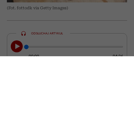
(Fot. fottodk via Getty Images)
ODSŁUCHAJ ARTYKUŁ
00:00
04:26
Szukasz prezentu, który będzie cieszył
znacznie dłużej niż bukiet ciętych
kwiatów? Postaw na roślinę doniczkową.
To upominek, który może zdobić wnętrze
przez wiele lat, a przy tym stać się piękną