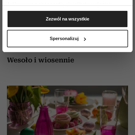
Jeśli wyrazisz na to zgodę, chcielibyśmy również:
sama w sobie powinna stanowić dekorację stołu.
Gromadzić dane dotyczące Twojej lokalizacji
Myśląc o dodatkowych ozdobach, postawmy na
Zezwól na wszystkie
geograficznej z dokładnością nawet do kilku metrów
minimalizm. Doskonałym pomysłem będą zioła,
Identyfikować Twoje urządzenie, aktywnie
które nie tylko pięknie pachną, ale również
analizując charakteryzującego je zbiory danych
Spersonalizuj
oryginalnie ozdobią stół.
(fingerprinting, czyli wirtualny odcisk palca)
Dowiedz się więcej odnośnie tego, jak Twoje osobiste
dane są przetwarzane oraz ustaw własne preferencje w
Wesoło i wiosennie
sekcji szczegółów
. W Deklaracji plików cookie możesz
zmienić lub wycofać swoją zgodę w dowolnej chwili.
Wykorzystujemy pliki cookie do spersonalizowania treści
i reklam, aby oferować funkcje społecznościowe i
analizować ruch w naszej witrynie. Informacje o tym, jak
korzystasz z naszej witryny, udostępniamy partnerom
społecznościowym, reklamowym i analitycznym.
Partnerzy mogą połączyć te informacje z innymi danymi
otrzymanymi od Ciebie lub uzyskanymi podczas