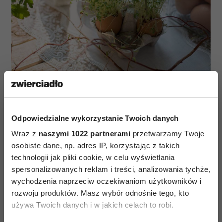
Najpiękniejsze jest to, co naturalne, dlatego,
wybierając
stół do jadalni
, warto zastanowić się
Odpowiedzialne wykorzystanie Twoich danych
nad stołem z prawdziwego drewna. Jeśli mamy już
Wraz z
naszymi 1022 partnerami
przetwarzamy Twoje
osobiste dane, np. adres IP, korzystając z takich
taki mebel, możemy pomyśleć o prawdziwej
technologii jak pliki cookie, w celu wyświetlania
aranżacji w stylu rustykalnym. Przede wszystkim
spersonalizowanych reklam i treści, analizowania tychże,
zapomnijmy o obrusie. Przyda się natomiast prosty
wychodzenia naprzeciw oczekiwaniom użytkowników i
bieżnik, najlepiej utrzymany w odcieniu czystej
rozwoju produktów. Masz wybór odnośnie tego, kto
bieli i z haftem nawiązującym do polskiej tradycji
używa Twoich danych i w jakich celach to robi.
ludowej. Ważna jest też porcelana stołowa, która