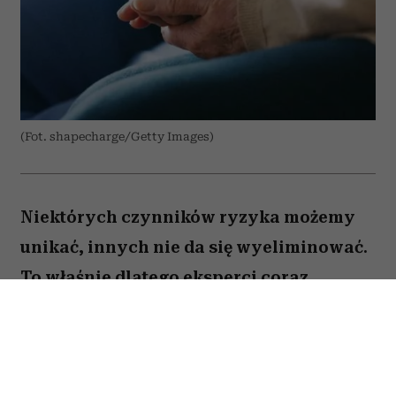
(Fot. shapecharge/Getty Images)
Niektórych czynników ryzyka możemy
unikać, innych nie da się wyeliminować.
To właśnie dlatego eksperci coraz
większą uwagę poświęcają nie tylko
profilaktyce nowotworów, ale także
potrzebom pacjentów, którzy stanowią