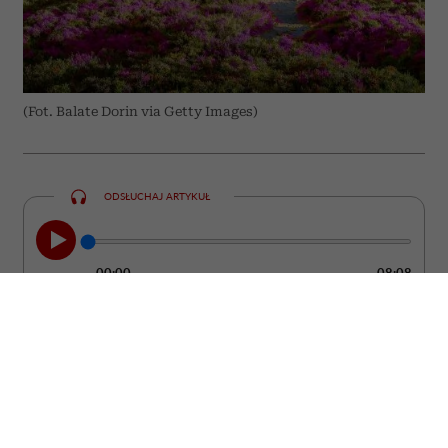
(Fot. Balate Dorin via Getty Images)
ODSŁUCHAJ ARTYKUŁ
00:00
08:08
Grecja od lat pozostaje jednym z
najchętniej wybieranych kierunków