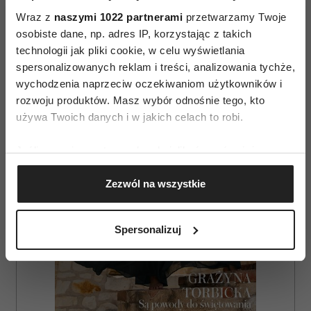
Wraz z
naszymi 1022 partnerami
przetwarzamy Twoje
osobiste dane, np. adres IP, korzystając z takich
AUTOPROMOCJA
technologii jak pliki cookie, w celu wyświetlania
spersonalizowanych reklam i treści, analizowania tychże,
wychodzenia naprzeciw oczekiwaniom użytkowników i
rozwoju produktów. Masz wybór odnośnie tego, kto
używa Twoich danych i w jakich celach to robi.
Jeśli wyrazisz na to zgodę, chcielibyśmy również:
Gromadzić dane dotyczące Twojej lokalizacji
Zezwól na wszystkie
geograficznej z dokładnością nawet do kilku metrów
Identyfikować Twoje urządzenie, aktywnie
analizując charakteryzującego je zbiory danych
Spersonalizuj
(fingerprinting, czyli wirtualny odcisk palca)
Dowiedz się więcej odnośnie tego, jak Twoje osobiste
dane są przetwarzane oraz ustaw własne preferencje w
sekcji szczegółów
. W Deklaracji plików cookie możesz
zmienić lub wycofać swoją zgodę w dowolnej chwili.