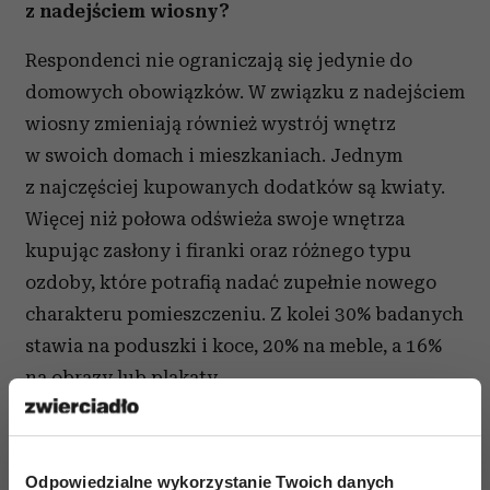
z nadejściem wiosny?
Respondenci nie ograniczają się jedynie do
domowych obowiązków. W związku z nadejściem
wiosny zmieniają również wystrój wnętrz
w swoich domach i mieszkaniach. Jednym
z najczęściej kupowanych dodatków są kwiaty.
Więcej niż połowa odświeża swoje wnętrza
kupując zasłony i firanki oraz różnego typu
ozdoby, które potrafią nadać zupełnie nowego
charakteru pomieszczeniu. Z kolei 30% badanych
stawia na poduszki i koce, 20% na meble, a 16%
na obrazy lub plakaty.
Odpowiedzialne wykorzystanie Twoich danych