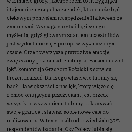
w klimacie grozy. „Escape room to intrygująca
i tajemnicza gra pełna zagadek, która może być
ciekawym pomysłem na spędzenie
Halloween
ze
znajomymi. Wymaga sprytu i logicznego
myślenia, gdyż głównym zdaniem uczestników
jest wydostanie się z pokoju w wyznaczonym
czasie. Grze towarzyszą prawdziwe emocje,
zwiększony poziom adrenaliny, a czasami nawet
lęk”, komentuje Grzegorz Rożalski z serwisu
Prezentmarzeń. Dlaczego właściwie lubimy się
bać? Dla większości z nas lęk, który wiąże się
z emocjonującymi przeżyciami jest przede
wszystkim wyzwaniem. Lubimy pokonywać
swoje granice i stawiać sobie nowe cele do
realizowania. W ten sposób odpowiedziało 37%
respondentów badania „Czy Polacy lubią się