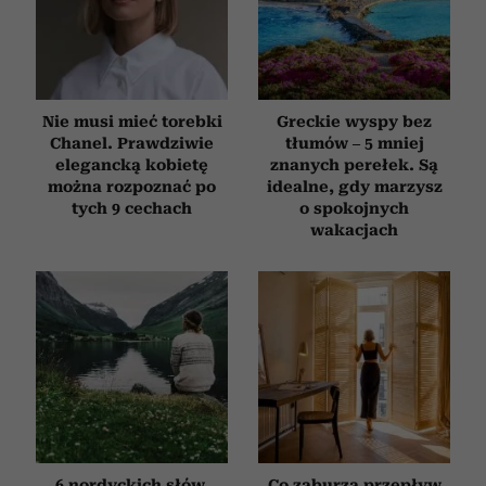
Nie musi mieć torebki
Greckie wyspy bez
Chanel. Prawdziwie
tłumów – 5 mniej
elegancką kobietę
znanych perełek. Są
można rozpoznać po
idealne, gdy marzysz
tych 9 cechach
o spokojnych
wakacjach
6 nordyckich słów,
Co zaburza przepływ