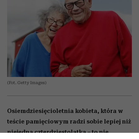
(Fot. Getty Images)
Osiemdziesięcioletnia kobieta, która w
teście pamięciowym radzi sobie lepiej niż
niejedna czterdziestolatka – to nie