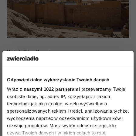
Egipt, Góra Synaj
To już droższa wyprawa, za to doznania
niezapomniane. Jeśli lubimy historię, to warto
Odpowiedzialne wykorzystanie Twoich danych
zobaczyć górę, na której Mojżesz otrzymał
Wraz z
naszymi 1022 partnerami
przetwarzamy Twoje
Dziesięć Przykazań. Na początku maja unikniemy
osobiste dane, np. adres IP, korzystając z takich
silnych upałów oraz największej fali turystów.
technologii jak pliki cookie, w celu wyświetlania
spersonalizowanych reklam i treści, analizowania tychże,
wychodzenia naprzeciw oczekiwaniom użytkowników i
rozwoju produktów. Masz wybór odnośnie tego, kto
używa Twoich danych i w jakich celach to robi.