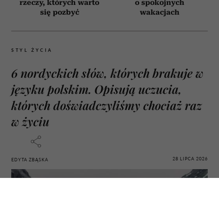
rzeczy, których warto
o spokojnych
się pozbyć
wakacjach
STYL ŻYCIA
6 nordyckich słów, których brakuje w
języku polskim. Opisują uczucia,
których doświadczyliśmy chociaż raz
w życiu
28 LIPCA 2026
EDYTA ZBĄSKA