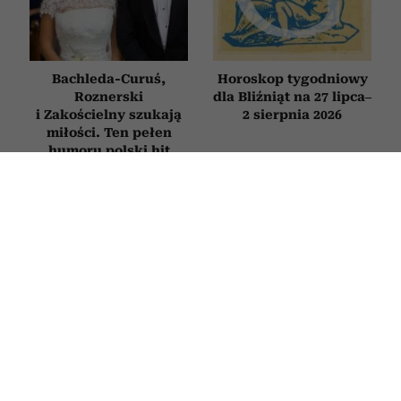
Bachleda-Curuś,
Horoskop tygodniowy
Roznerski
dla Bliźniąt na 27 lipca–
i Zakościelny szukają
2 sierpnia 2026
miłości. Ten pełen
humoru polski hit
obejrzysz na Netflix
RELACJE
Jak zachowuje się mąż, który nie
kocha? Oto sygnały, których nie warto
ignorować