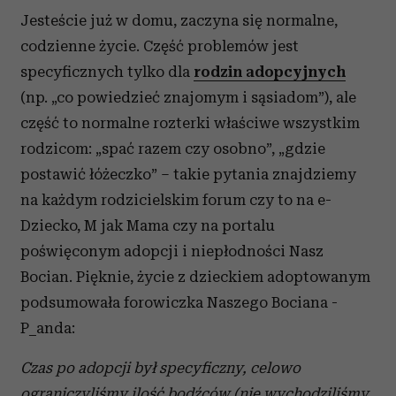
i reklam, aby oferować funkcje społecznościowe i
Jesteście już w domu, zaczyna się normalne,
analizować ruch w naszej witrynie. Informacje o tym, jak
codzienne życie. Część problemów jest
korzystasz z naszej witryny, udostępniamy partnerom
specyficznych tylko dla
rodzin adopcyjnych
społecznościowym, reklamowym i analitycznym.
Partnerzy mogą połączyć te informacje z innymi danymi
(np. „co powiedzieć znajomym i sąsiadom”), ale
otrzymanymi od Ciebie lub uzyskanymi podczas
część to normalne rozterki właściwe wszystkim
korzystania z ich usług.
rodzicom: „spać razem czy osobno”, „gdzie
postawić łóżeczko” – takie pytania znajdziemy
na każdym rodzicielskim forum czy to na e-
Dziecko, M jak Mama czy na portalu
poświęconym adopcji i niepłodności Nasz
Bocian. Pięknie, życie z dzieckiem adoptowanym
podsumowała forowiczka Naszego Bociana -
P_anda:
Czas po adopcji był specyficzny, celowo
ograniczyliśmy ilość bodźców (nie wychodziliśmy