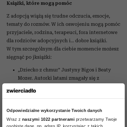
Książki, które mogą pomóc
Z adopcją wiążą się trudne odczucia, emocje,
tematy do rozmów. W ich oswojeniu mogą pomóc
przyjaciele, rodzina, terapeuci, fora internetowe
dla rodziców adopcyjnych i… dobre książki.
W tym szczególnym dla ciebie momencie możesz
sięgnąć po jksiążki:
„Dziecko z chmur” Justyny Bigos i Beaty
Mozer. Autorki latami zmagały się z
bezpłodnością – swoją lub swojego
partnera. W końcu zdecydowały: adoptuję
dziecko! Swoją drogę opisały w świetnej,
Odpowiedzialne wykorzystanie Twoich danych
wzruszającej, pięknej książce.
Wraz z
naszymi 1022 partnerami
przetwarzamy Twoje
„Jeża” – Katarzyny Kotowskiej. Autorka
osobiste dane, np. adres IP, korzystając z takich