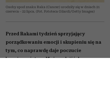
Osoby spod znaku Raka (Cancer) urodziły się w dniach 21
czerwca – 22 lipca. (Fot. Fototeca Gilardi/Getty Images)
Przed Rakami tydzień sprzyjający
porządkowaniu emocji i skupieniu się na
tym, co naprawdę daje poczucie
bezpieczeństwa. Możesz dojść do
ważnych wniosków dotyczących relacji,
pracy lub planów na najbliższe miesiące.
To dobry moment, by zaufać sobie i nie
odkładać decyzji, które od dawna czekają
na realizację. Sprawdź, co gwiazdy
przygotowały dla Raka na okres od 27