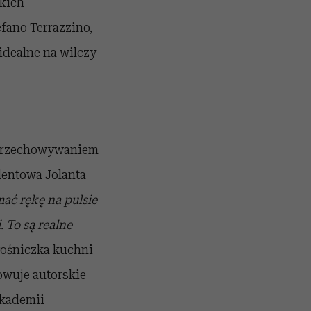
kich
ano Terrazzino,
 idealne na wilczy
z przechowywaniem
dentowa Jolanta
ać rękę na pulsie
 To są realne
łośniczka kuchni
owuje autorskie
Akademii