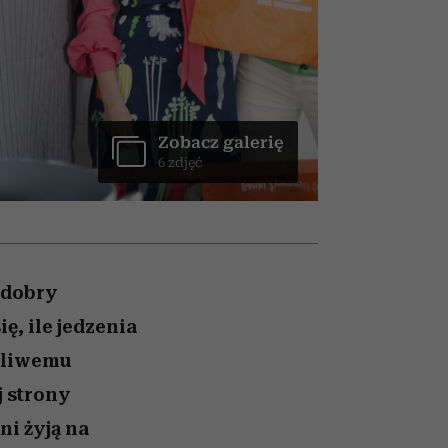
ranice
026/27
to dla nich zarwiesz noc
zaskakujący faworyt
zupełny brak ogłady
girls”
Zobacz galerię
6 zdjęć
 dobry
, ile jedzenia
ydliwemu
j strony
ni żyją na