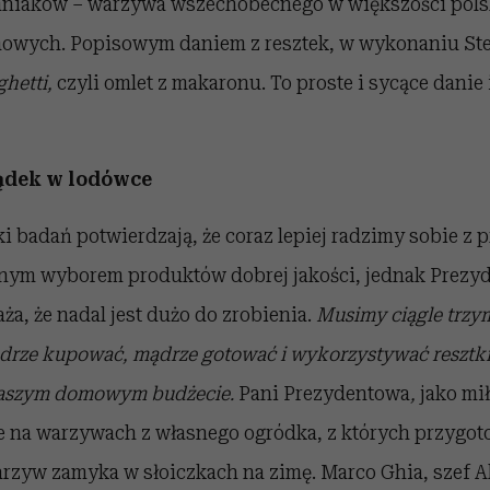
mniaków – warzywa wszechobecnego w większości pols
wych. Popisowym daniem z resztek, w wykonaniu Stef
ghetti,
czyli omlet z makaronu. To proste i sycące danie
ządek w lodówce
i badań potwierdzają, że coraz lepiej radzimy sobie 
nnym wyborem produktów dobrej jakości, jednak Prezy
a, że nadal jest dużo do zrobienia.
Musimy ciągle trzym
mądrze kupować, mądrze gotować i wykorzystywać resztki.
naszym domowym budżecie.
Pani Prezydentowa
,
jako mi
e na warzywach z własnego ogródka, z których przygot
arzyw zamyka w słoiczkach na zimę. Marco Ghia, szef 