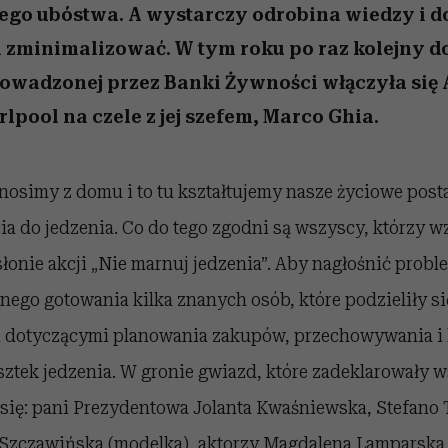
ego ubóstwa. A wystarczy odrobina wiedzy i d
 zminimalizować. W tym roku po raz kolejny do
rowadzonej przez Banki Żywności włączyła się
lpool na czele z jej szefem, Marco Ghia.
osimy z domu i to tu kształtujemy nasze życiowe post
ia do jedzenia. Co do tego zgodni są wszyscy, którzy wz
łonie akcji „Nie marnuj jedzenia”. Aby nagłośnić prob
nego gotowania kilka znanych osób, które podzieliły s
i dotyczącymi planowania zakupów, przechowywania i
ztek jedzenia. W gronie gwiazd, które zadeklarowały w
i się: pani Prezydentowa Jolanta Kwaśniewska, Stefano 
 Szczawińska (modelka), aktorzy Magdalena Lamparska 