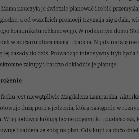
 Mama nauczyła je świetnie planować i robić przemyśl
 głodne, a od wszelkich promocji trzymają się z dala, wi
tnego komunikatu reklamowego. W rodzinnym domu Stef
ądek w spiżarni dbała mama i babcia. Nigdy nic się nie
ę tej zasady do dziś. Prowadząc intensywny tryb życia i
 skromne zakupy i bardzo dokładnie je planuje.
mrożenie
fachu jest niewątpliwie Magdalena Lamparska. Aktorka 
towuje dużą porcję jedzenia, którą następnie w różnyc
ń. W jej lodówce królują liczne pojemniki i pudełeczka,
owuje i zabiera ze sobą na plan. Gdy kupi za dużo chleb