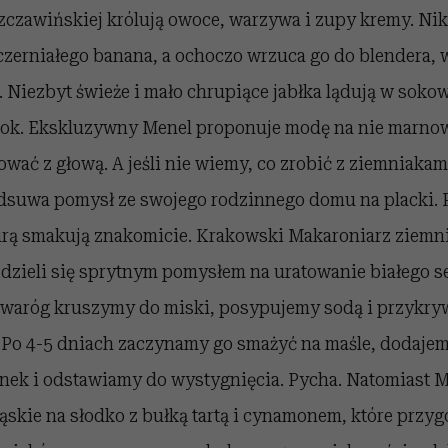
czawińskiej królują owoce, warzywa i zupy kremy. Nikt
sczerniałego banana, a ochoczo wrzuca go do blendera,
. Niezbyt świeże i mało chrupiące jabłka lądują w soko
ok. Ekskluzywny Menel proponuje modę na nie marnow
ować z głową. A jeśli nie wiemy, co zrobić z ziemniakami
dsuwa pomysł ze swojego rodzinnego domu na placki. 
turą smakują znakomicie. Krakowski Makaroniarz ziemni
 dzieli się sprytnym pomysłem na uratowanie białego s
twaróg kruszymy do miski, posypujemy sodą i przykry
 Po 4-5 dniach zaczynamy go smażyć na maśle, dodajemy
inek i odstawiamy do wystygnięcia. Pycha. Natomiast M
ląskie na słodko z bułką tartą i cynamonem, które przy