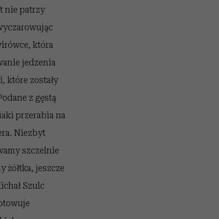
 nie patrzy
 wyczarowując
wirówce, która
anie jedzenia
, które zostały
Podane z gęstą
aki przerabia na
era. Niezbyt
wamy szczelnie
 żółtka, jeszcze
ichał Szulc
gotowuje