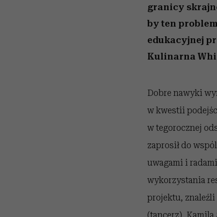
granicy skrajn
by ten problem
edukacyjnej p
Kulinarna Whir
Dobre nawyki wyn
w kwestii podejśc
w tegorocznej ods
zaprosił do wspól
uwagami i radam
wykorzystania res
projektu, znaleźl
(tancerz), Kamila