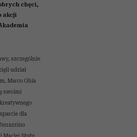
obrych chęci,
 akcji
 Akademia
awy, szczególnie
ięli udział
lem, Marco Ghia
ię swoimi
 kreatywnego
sparcie dla
Terrazzino
i Maciej Stuhr,