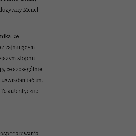
skluzywny Menel
ika, że
raz zajmującym
ejszym stopniu
ą, że szczególnie
i uświadamiać im,
 To autentyczne
 gospodarowania