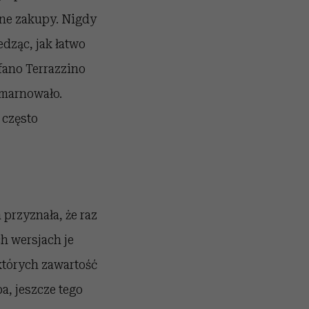
ane zakupy. Nigdy
edząc, jak łatwo
ano Terrazzino
 marnowało.
 często
przyznała, że raz
h wersjach je
 których zawartość
a, jeszcze tego