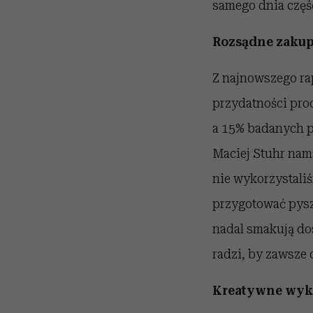
samego dnia część
Rozsądne zaku
Z najnowszego ra
przydatności prod
a 15% badanych p
Maciej Stuhr nama
nie wykorzystal
przygotować pysz
nadal smakują do
radzi, by zawsze 
Kreatywne wyk