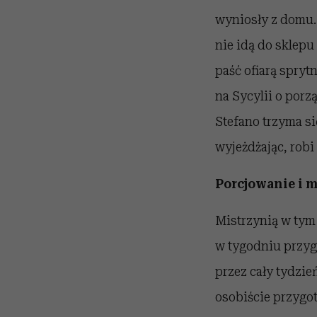
wyniosły z domu.
nie idą do sklepu
paść ofiarą spry
na Sycylii o porz
Stefano trzyma si
wyjeżdżając, robi
Porcjowanie i 
Mistrzynią w tym 
w tygodniu przygo
przez cały tydzie
osobiście przygot