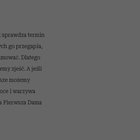
k sprawdza termin
ych go przegapia,
umować. Dlatego
my zjeść. A jeśli
wsze możemy
oce i warzywa
ła Pierwsza Dama