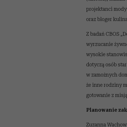
projektanci mody
oraz bloger kulin
Z badań CBOS „De
wyrzucanie żywno
wysokie stanowis
dotyczą osób sta
w zamożnych doma
że inne rodziny 
gotowanie z misją
Planowanie za
Zuzanna Wachowia