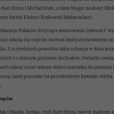
 duet Bizuu i Michał Szulc, a także bloger modowy Ek
arny Bartek Kieżun (Krakowski Makaroniarz).
klaracje Polaków dotyczące marnowania żywności” wyn
ści zdarza się częściej osobom lepiej usytuowanym o
ka. Z oczywistych powodów takie sytuacje w dużo mni
rszych i o niższym poziomie dochodów. Gwiazdy uważaj
ch należy uczyć własne dzieci szacunku do jedzenia 
muszą ciężej pracować na przysłowiowy kawałek chleba.
.
kupów
k i Blanka Jordan, czyli duet Bizuu, nawyk mądrego