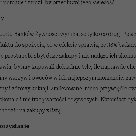
 porcjuje i mrozi, by przedłużyć jego świeżość.
py
portu Banków Żywności wynika, że tylko co drugi Pola
uktu do spożycia, co w efekcie sprawia, że 38% badan
o prostu robi zbyt duże zakupy i nie nadąża ich skons
wia, byśmy kupowali dokładnie tyle, ile naprawdę chce
iśmy warzyw i owoców w ich najlepszym momencie, za
ny i zdrowy koktajl. Zmiksowane, nieco przywiędłe ow
skonale i nie tracą wartości odżywczych. Natomiast by
chodzić na zakupy z listą.
orzystanie