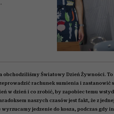
edź
 5,
j
Wiemy, gdzie go kupić
Miller s. 5, odc. 6]
przekraczają swoje g
sezon jesień–zima 2
16
w seksie?
ka obchodziliśmy Światowy Dzień Żywności. To
eprowadzić rachunek sumienia i zastanowić się
ń w dzień i co zrobić, by zapobiec temu wst
radoksem naszych czasów jest fakt, że z jedne
e wyrzucamy jedzenie do kosza, podczas gdy in