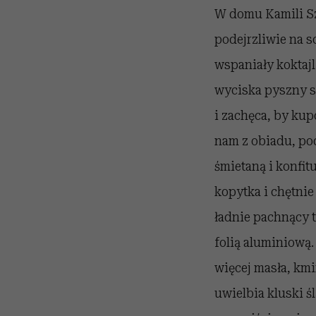
W domu Kamili Sz
podejrzliwie na 
wspaniały koktajl
wyciska pyszny s
i zachęca, by kup
nam z obiadu, po
śmietaną i konfi
kopytka i chętnie
ładnie pachnący 
folią aluminiową.
więcej masła, km
uwielbia kluski ś