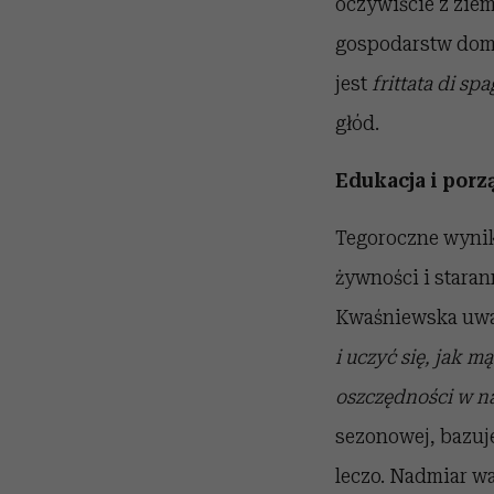
oczywiście z zie
gospodarstw domo
jest
frittata di spa
głód.
Edukacja i por
Tegoroczne wynik
żywności i stara
Kwaśniewska uważ
i uczyć się, jak 
oszczędności w 
sezonowej, bazuj
leczo. Nadmiar w