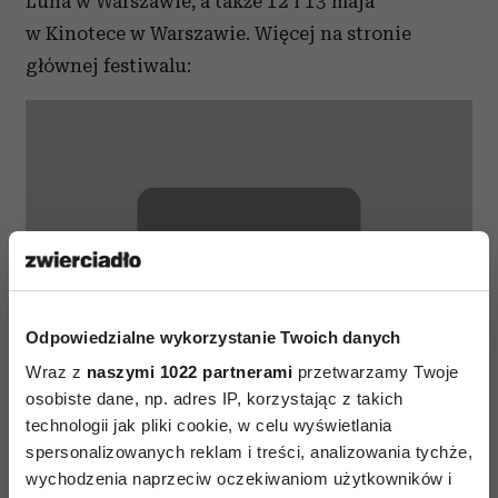
Luna w Warszawie, a także 12 i 13 maja
w Kinotece w Warszawie. Więcej na stronie
głównej festiwalu:
⋯
Odpowiedzialne wykorzystanie Twoich danych
Wraz z
naszymi 1022 partnerami
przetwarzamy Twoje
osobiste dane, np. adres IP, korzystając z takich
Proszę
akceptuj pliki cookie marketingowe
, aby wyświetlić
technologii jak pliki cookie, w celu wyświetlania
tę zawartość YouTube.
spersonalizowanych reklam i treści, analizowania tychże,
wychodzenia naprzeciw oczekiwaniom użytkowników i