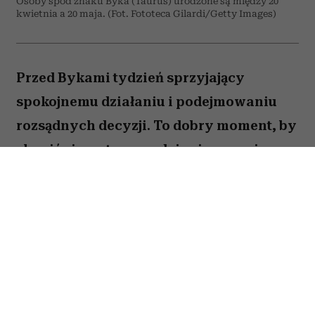
Osoby spod znaku Byka (Taurus) urodzone są między 20
kwietnia a 20 maja. (Fot. Fototeca Gilardi/Getty Images)
Przed Bykami tydzień sprzyjający
spokojnemu działaniu i podejmowaniu
rozsądnych decyzji. To dobry moment, by
skupić się na tym, co daje ci poczucie
stabilności i bezpieczeństwa. Choć wokół
może dziać się wiele, największe korzyści
przyniesie konsekwencja i cierpliwość.
Sprawdź, co gwiazdy przygotowały dla
Byka na okres od 27 lipca do 2 sierpnia
2026 roku.