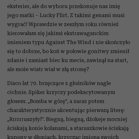
eksterier, ale do wyboru przekonuje nas imię
jego matki – Lucky Flirt. Z takimi genami musi
wygrać! Wprawdzie w zeszłym roku również
kierowałam się jakimś ekstrawaganckim
imieniem typu Against The Wind i nie skończyło
się to dobrze, bo koń w połowie gonitwy zmienił
zdanie i zamiast biec ku mecie, zawinął na start,
ale może wiatr wiał w złą stronę?
Disco lat 70. brzęczące z głośników nagle
cichnie. Spiker krzyczy podekscytowanym
głosem: „Bomba w górę”, a zaraz potem
charakterystycznie akcentując pierwszą literę:
„Rrrrrruszyły!”. Biegną, biegną, dżokeje mocniej
ściskają konie kolanami, a staruszkowie ściskają
kupony w dłoniach, krzycząc imiona swoich