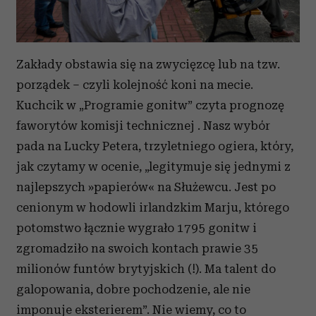
Zakłady obstawia się na zwycięzcę lub na tzw.
porządek – czyli kolejność koni na mecie.
Kuchcik w „Programie gonitw” czyta prognozę
faworytów komisji technicznej . Nasz wybór
pada na Lucky Petera, trzyletniego ogiera, który,
jak czytamy w ocenie, „legitymuje się jednymi z
najlepszych »papierów« na Służewcu. Jest po
cenionym w hodowli irlandzkim Marju, którego
potomstwo łącznie wygrało 1795 gonitw i
zgromadziło na swoich kontach prawie 35
milionów funtów brytyjskich (!). Ma talent do
galopowania, dobre pochodzenie, ale nie
imponuje eksterierem”. Nie wiemy, co to