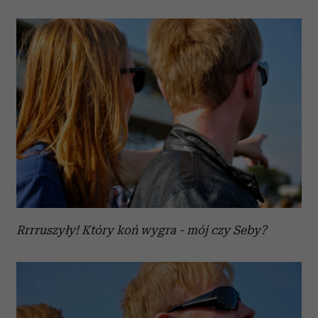
Rrrruszyły! Który koń wygra - mój czy Seby?