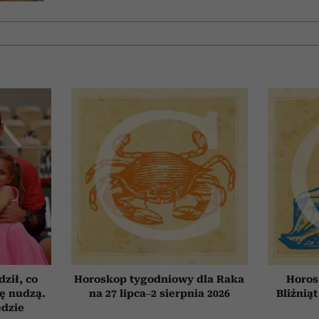
ził, co
Horoskop tygodniowy dla Raka
Horos
ię nudzą.
na 27 lipca–2 sierpnia 2026
Bliźniąt
ędzie