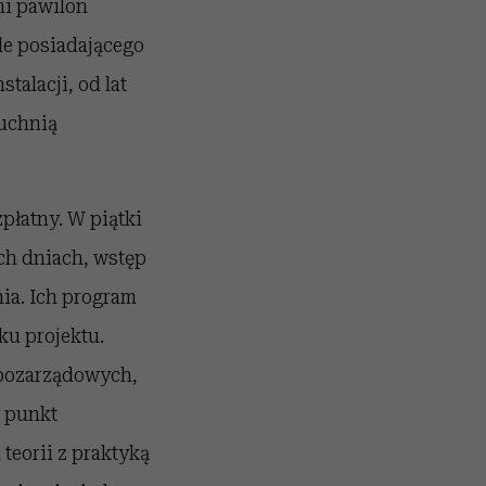
ni pawilon
le posiadającego
talacji, od lat
kuchnią
płatny. W piątki
ych dniach, wstęp
ia. Ich program
u projektu.
 pozarządowych,
y punkt
teorii z praktyką