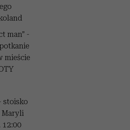
nego
Ekoland
t man” -
potkanie
w mieście
KOTY
 stoisko
 Maryli
. 12:00