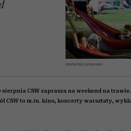
d
 5,
osób, które biorą na siebie za
powinien znać odpowiedź
Wiemy, gdzie go kupić
Miller s. 5, odc. 6]
sezon jesień–zima 2
mężczyzna jest mn
dużo
reaktywny”
materiały prasowe
 sierpnia CSW zaprasza na weekend na trawie.
 CSW to m.in. kino, koncerty warsztaty, wykła