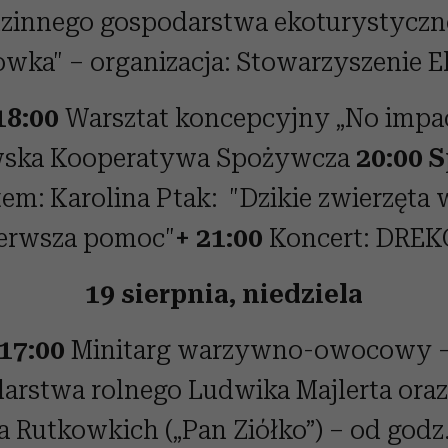
zinnego gospodarstwa ekoturystycz
wka" – organizacja: Stowarzyszenie 
18:00
Warsztat koncepcyjny „No impac
ska Kooperatywa Spożywcza
20:00 S
tem: Karolina Ptak: "Dzikie zwierzęta 
ierwsza pomoc"
+
21:00
Koncert: DRE
19 sierpnia, niedziela
 17:00
Minitarg warzywno-owocowy –
arstwa rolnego Ludwika Majlerta oraz
ra Rutkowkich („Pan Ziółko”) – od godz