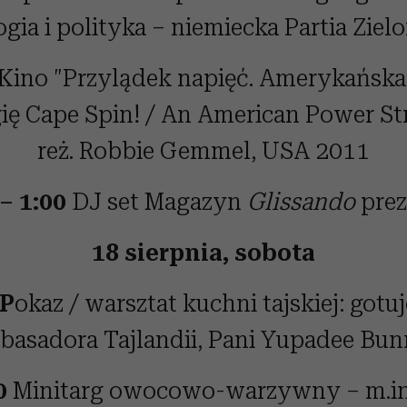
ogia i polityka – niemiecka Partia Ziel
Kino "Przylądek napięć. Amerykańska
ię Cape Spin! / An American Power St
reż. Robbie Gemmel, USA 2011
 – 1:00
DJ set Magazyn
Glissando
prez
18 sierpnia, sobota
 P
okaz / warsztat kuchni tajskiej: gotu
asadora Tajlandii, Pani Yupadee Bu
0
Minitarg owocowo-warzywny – m.in.