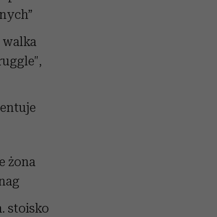
onych”
 walka
ruggle",
entuje
je żona
nnag
 stoisko