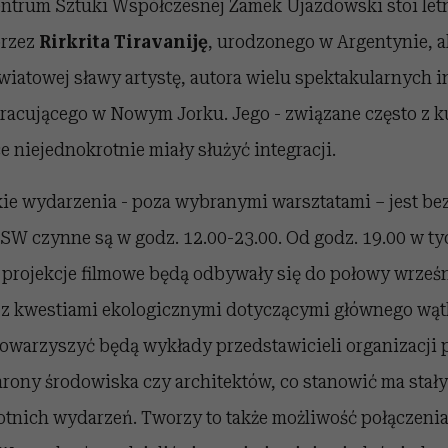
ntrum Sztuki Współczesnej Zamek Ujazdowski stoi let
przez
Rirkrita Tiravaniję
, urodzonego w Argentynie, a
wiatowej sławy artystę, autora wielu spektakularnych ins
pracującego w Nowym Jorku. Jego - związane często z 
e niejednokrotnie miały służyć integracji.
ie wydarzenia - poza wybranymi warsztatami – jest bez
CSW czynne są w godz. 12.00-23.00. Od godz. 19.00 w t
 projekcje filmowe będą odbywały się do połowy wrześn
 z kwestiami ekologicznymi dotyczącymi głównego wątk
owarzyszyć będą wykłady przedstawicieli organizacji
rony środowiska czy architektów, co stanowić ma stał
tnich wydarzeń. Tworzy to także możliwość połączenia 