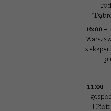
rod
"Dąbro
16:00 – 
Warszaw
z eksper
– p
11:00 –
gospod
i Piot