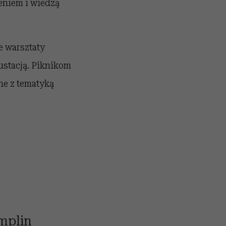
eniem i wiedzą
e warsztaty
ustacją. Piknikom
ne z tematyką
mplin