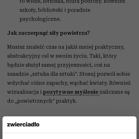
to wieże, lotniska, biura podróży. Również
szkoły, biblioteki i poradnie
psychologiczne.
Jak zaczerpnąć siły powietrza?
Musisz znaleźć czas na jakiś mniej praktyczny,
abstrakcyjny cel w swoim życiu. Taki, który
będzie służył samej przyjemności, coś na
zasadzie „sztuka dla sztuki”. Stosuj
pozwól sobie
wdychać różne zapachy, wąchać kwiaty. Również
wizualizacja i
pozytywne myślenie
zaliczane są
do „powietrznych” praktyk.