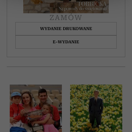
zmienić lub wycofać swoją zgodę w dowolnej chwili.
ZAMÓW
Wykorzystujemy pliki cookie do spersonalizowania treści
i reklam, aby oferować funkcje społecznościowe i
WYDANIE DRUKOWANE
analizować ruch w naszej witrynie. Informacje o tym, jak
korzystasz z naszej witryny, udostępniamy partnerom
E-WYDANIE
społecznościowym, reklamowym i analitycznym.
Partnerzy mogą połączyć te informacje z innymi danymi
otrzymanymi od Ciebie lub uzyskanymi podczas
korzystania z ich usług.