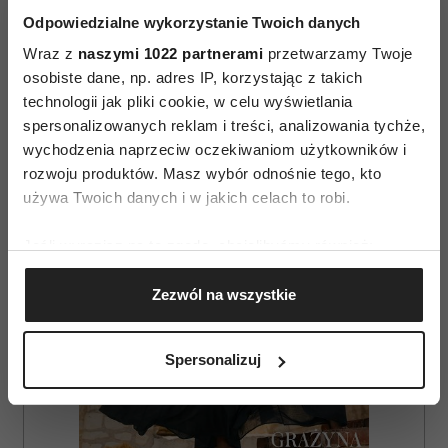
Odpowiedzialne wykorzystanie Twoich danych
MAGAZYN SENS
TYPY OSOBOWOŚCI
Wraz z
naszymi 1022 partnerami
przetwarzamy Twoje
osobiste dane, np. adres IP, korzystając z takich
technologii jak pliki cookie, w celu wyświetlania
AUTOPROMOCJA
spersonalizowanych reklam i treści, analizowania tychże,
wychodzenia naprzeciw oczekiwaniom użytkowników i
rozwoju produktów. Masz wybór odnośnie tego, kto
używa Twoich danych i w jakich celach to robi.
Jeśli wyrazisz na to zgodę, chcielibyśmy również:
Gromadzić dane dotyczące Twojej lokalizacji
Zezwól na wszystkie
geograficznej z dokładnością nawet do kilku metrów
Identyfikować Twoje urządzenie, aktywnie
analizując charakteryzującego je zbiory danych
Spersonalizuj
(fingerprinting, czyli wirtualny odcisk palca)
Dowiedz się więcej odnośnie tego, jak Twoje osobiste
dane są przetwarzane oraz ustaw własne preferencje w
sekcji szczegółów
. W Deklaracji plików cookie możesz