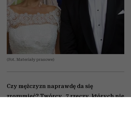
(Fot. Materiały prasowe)
Czy mężczyzn naprawdę da się
zrozumieć? Twórcy „7 rzeczy, których nie
wiecie o facetach” z przymrużeniem oka
próbują odpowiedzieć na to pytanie,
opowiadając o miłości, przyjaźni i