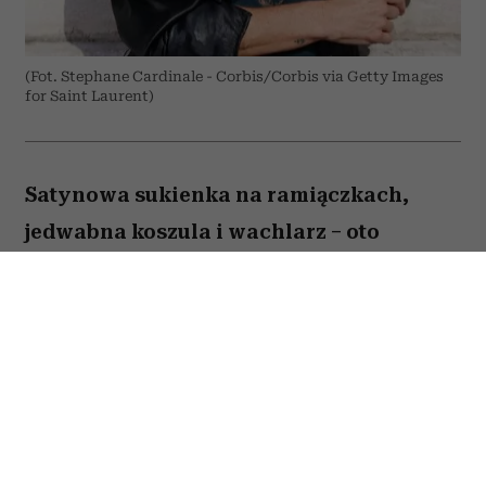
(Fot. Stephane Cardinale - Corbis/Corbis via Getty Images
for Saint Laurent)
Satynowa sukienka na ramiączkach,
jedwabna koszula i wachlarz – oto
przepis supermodelki na elegancję przy
ponad 30 stopniach Celsjusza.
Kate Moss
przyjechała do Paryża na Men's
Fashion Week i trafiła prosto w serce francuskiej
fali upałów. Ale – co nikogo chyba nie zaskoczyło
– modelka nie zamierzała odpuszczać sobie tylko