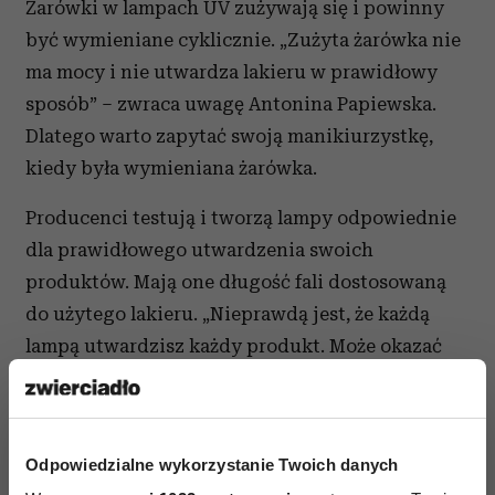
Żarówki w lampach UV zużywają się i powinny
być wymieniane cyklicznie. „Zużyta żarówka nie
ma mocy i nie utwardza lakieru w prawidłowy
sposób” – zwraca uwagę Antonina Papiewska.
Dlatego warto zapytać swoją manikiurzystkę,
kiedy była wymieniana żarówka.
Producenci testują i tworzą lampy odpowiednie
dla prawidłowego utwardzenia swoich
produktów. Mają one długość fali dostosowaną
do użytego lakieru. „Nieprawdą jest, że każdą
lampą utwardzisz każdy produkt. Może okazać
się, że twój lakier zamiast gwarantowanych
dwóch tygodni, zacznie odklejać się już po kilku
dniach. Oczywiście na trwałość manicure ma
Odpowiedzialne wykorzystanie Twoich danych
również wpływ jakość produktu oraz to jak