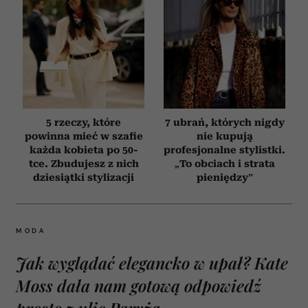
5 rzeczy, które
7 ubrań, których nigdy
powinna mieć w szafie
nie kupują
każda kobieta po 50-
profesjonalne stylistki.
tce. Zbudujesz z nich
„To obciach i strata
dziesiątki stylizacji
pieniędzy”
MODA
Jak wyglądać elegancko w upał? Kate
Moss dała nam gotową odpowiedź
prosto z ulic Paryża