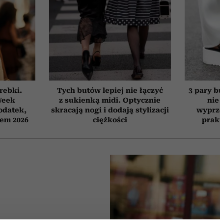
orebki.
Tych butów lepiej nie łączyć
3 pary b
Week
z sukienką midi. Optycznie
nie
odatek,
skracają nogi i dodają stylizacji
wyprz
tem 2026
ciężkości
prak