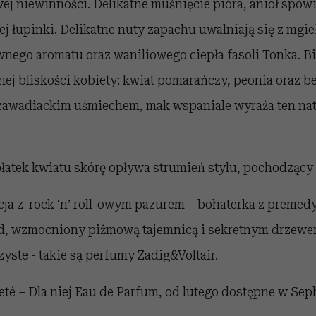
ej niewinności. Delikatne muśnięcie pióra, anioł spow
j łupinki. Delikatne nuty zapachu uwalniają się z mgieł
nego aromatu oraz waniliowego ciepła fasoli Tonka. Bi
ej bliskości kobiety: kwiat pomarańczy, peonia oraz b
zawadiackim uśmiechem, mak wspaniale wyraża ten nat
 płatek kwiatu skórę opływa strumień stylu, pochodzący 
ja z rock ‘n’ roll-owym pazurem – bohaterka z premed
ad, wzmocniony piżmową tajemnicą i sekretnym drzew
yste - takie są perfumy Zadig&Voltair.
eté – Dla niej Eau de Parfum, od lutego dostępne w Sep