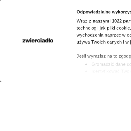
MODA
Odpowiedzialne wykorzys
5 rzeczy, które
Wraz z
naszymi 1022 par
usunęłyby z 
technologii jak pliki cook
wychodzenia naprzeciw oc
garderoby
używa Twoich danych i w ja
zastanow
Jeśli wyrazisz na to zgod
Gromadzić dane dot
Identyfikować Twoj
(fingerprinting, czyli 
PAULINA BRZOZO
16 LIPCA 2026
Dowiedz się więcej odnośn
preferencje w
sekcji szc
dowolnej chwili.
Wykorzystujemy pliki cook
i analizować ruch w naszej
partnerom społecznościow