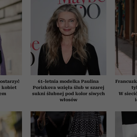
ostarzyć
61-letnia modelka Paulina
Francuzk
e kobiet
Porizkova wzięła ślub w szarej
ty
tem
sukni ślubnej pod kolor siwych
W sieci
włosów