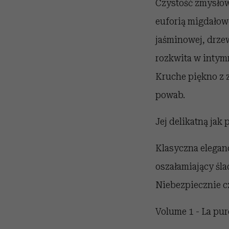
Czystość zmysłow
euforią migdałowe
jaśminowej, drzew
rozkwita w intymn
Kruche piękno z 
powab.
Jej delikatną jak
Klasyczna eleganc
oszałamiający śl
Niebezpiecznie cz
Volume 1 - La pur