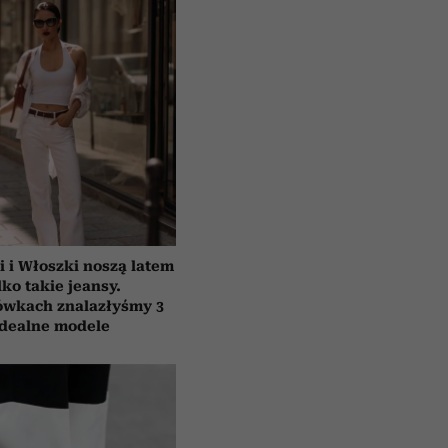
i i Włoszki noszą latem
lko takie jeansy.
ówkach znalazłyśmy 3
idealne modele