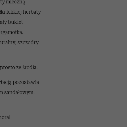
ity mleczną
ki lekkiej herbaty
ały bukiet
ergamotka.
uralny, szczodry
prosto ze źródła.
ytacją pozostawia
em sandałowym.
hora!