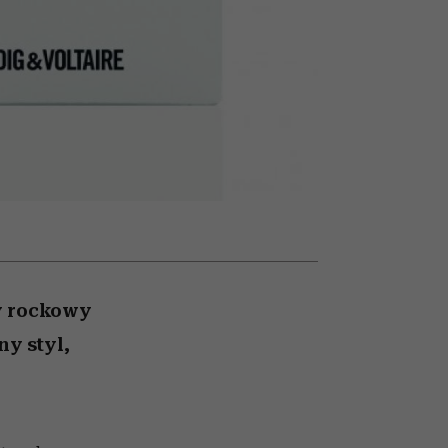
cieszy się dużą
popularnością na Netflixie
y rockowy
ny styl,