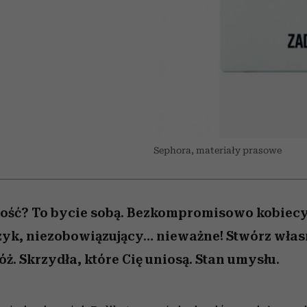
 5,
w
Raport Lyst ujawnił
Miller s. 5, odc. 6]
skuteczne
sposoby
pamięć
granicę
najbardziej pożądane
ubrania i marki sezonu
Sephora, materiały prasowe
ność? To bycie sobą. Bezkompromisowo kobiec
szyk, niezobowiązujący… nieważne! Stwórz włas
ż. Skrzydła, które Cię uniosą. Stan umysłu.