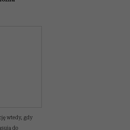
cję wtedy, gdy
asują do