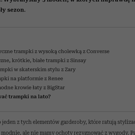
ły sezon.
syczne trampki z wysoką cholewką z Converse
zne, krótkie, białe trampki z Sinsay
mpki w skaterskim stylu z Zary
pki na platformie z Renee
dne krowie łaty z BigStar
wać trampki na lato?
o jeden z tych elementów garderoby, które ratują styliza
modnie, ale nie mamy ochoty rezygnować z wygody. P