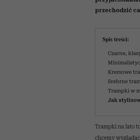
przechodzić ca
Spis treści:
Czarne, kla
Minimalistyc
Kremowe tra
Srebrne tram
Trampki w mo
Jak stylizo
Trampki na lato t
chcemy wyglądać 