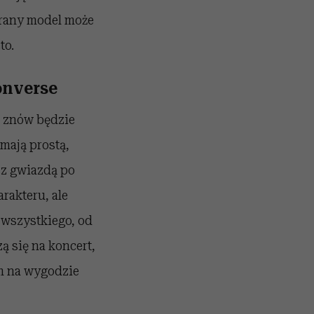
brany model może
to.
onverse
6 znów będzie
mają prostą,
 z gwiazdą po
rakteru, ale
o wszystkiego, od
ą się na koncert,
am na wygodzie