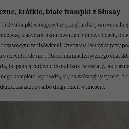
zne, krótkie, białe trampki z Sinsay
białe trampki w najprostszej, najbardziej uniwersalnej w
holewkę, klasyczne sznurowanie i gumowy nosek, dzię
nadczasowymi tenisówkami. Czerwona lamówka przy po
tro akcentu, ale nie odbiera minimalistycznego charakte
zafy, bo pasują zarówno do sukienki w kwiaty, jak i jea
anego kompletu. Sprawdzą się na wakacyjny spacer, do
aniu, na zakupy albo długi dzień w mieście.