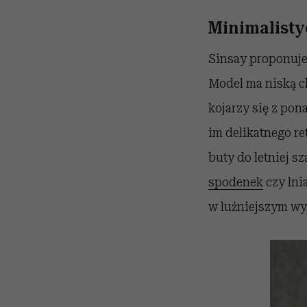
Minimalistyc
Sinsay proponuje 
Model ma niską c
kojarzy się z po
im delikatnego re
buty do letniej s
spodenek
czy lni
w luźniejszym wyd