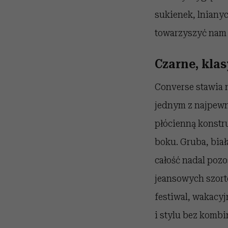
sukienek, lniany
towarzyszyć nam 
Czarne, kla
Converse stawia n
jednym z najpewn
płócienną konstr
boku. Gruba, bia
całość nadal pozo
jeansowych szort
festiwal, wakacyj
i stylu bez komb