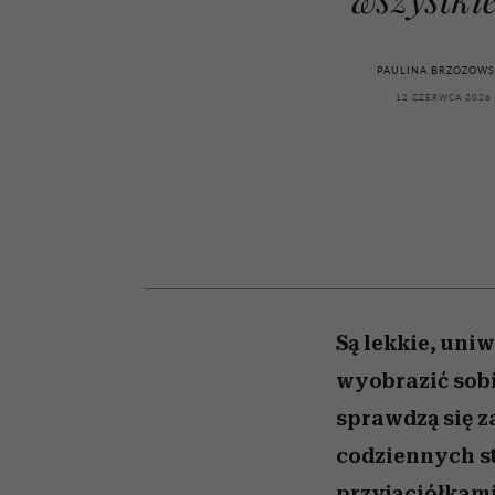
powinien znać odpowi
kawę z Kasią Miller”, s.
mężczyzna jest mnie
modelowania
weterynarz”
reaktywny”
odc. 7]
PAULINA BRZOZOW
12 CZERWCA 2026
Są lekkie, uni
wyobrazić sobi
sprawdzą się z
codziennych st
przyjaciółkam