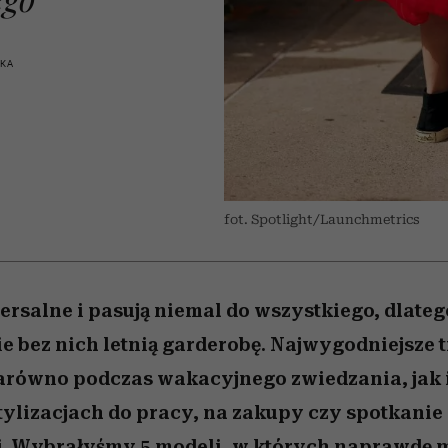
edź
 5,
j
Wiemy, gdzie go kupić
Miller s. 5, odc. 6]
niż się wydaje
sezon jesień–zima 2
SKA
fot. Spotlight/Launchmetrics
wersalne i pasują niemal do wszystkiego, dlateg
e bez nich letnią garderobę. Najwygodniejsze 
arówno podczas wakacyjnego zwiedzania, jak 
ylizacjach do pracy, na zakupy czy spotkanie 
i. Wybrałyśmy 5 modeli, w których naprawdę 