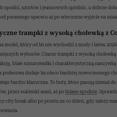
ch spodni, szortów i jeansowych spódnic, a dobrze do
od porannego spaceru aż po wieczorne wyjście na mias
syczne trampki z wysoką cholewką z C
a model, który od lat nie wychodzi z mody i latem 202
iejszych wyborów. Czarne trampki z wysoką cholewką 
ukcję, białe sznurowadła i charakterystyczną naszywkę
ła podeszwa dodaje im nieco bardziej nowoczesnego cha
staje bardzo klasyczna. To buty, które pasują niemal d
ów, przez sukienki maxi, aż po
lniane spodnie
. Sprawdz
ny city break albo po prostu na co dzień, gdy zależy n
inowania.