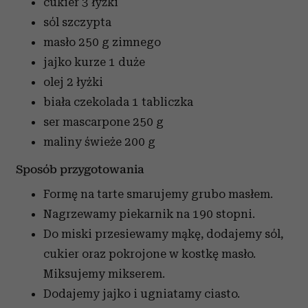
cukier
3 łyżki
sól
szczypta
masło
250 g zimnego
jajko kurze
1 duże
olej
2 łyżki
biała czekolada
1 tabliczka
ser mascarpone
250 g
maliny świeże
200 g
Sposób przygotowania
Formę na tarte smarujemy grubo masłem.
Nagrzewamy piekarnik na 190 stopni.
Do miski przesiewamy mąkę, dodajemy sól,
cukier oraz pokrojone w kostkę masło.
Miksujemy mikserem.
Dodajemy jajko i ugniatamy ciasto.