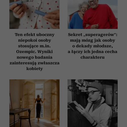
Partnerzy mogą połączyć te informacje z innymi danymi
otrzymanymi od Ciebie lub uzyskanymi podczas
korzystania z ich usług.
Ten efekt uboczny
Sekret „superagerów”:
niepokoi osoby
mają mózg jak osoby
stosujące m.in.
o dekady młodsze,
Ozempic. Wyniki
a łączy ich jedna cecha
nowego badania
charakteru
zainteresują zwłaszcza
kobiety