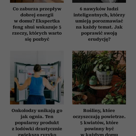
Co zaburza przepływ
6 nawyków ludzi
dobrej energii
inteligentnych, którzy
w domu? Ekspertka
umieją porozmawiać
feng shui wskazuje 5
na każdy temat. Jak
rzeczy, których warto
poprawić swoją
się pozbyć
erudycję?
Onkolodzy unikają go
Rośliny, które
jak ognia. Ten
oczyszczają powietrze.
popularny produkt
5 kwiatów, które
z lodówki drastycznie
powinny być
zwiększa ryzyko
w każdym domu