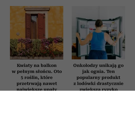
Kwiaty na balkon
Onkolodzy unikają go
w pełnym słońcu. Oto
jak ognia. Ten
5 roślin, które
popularny produkt
przetrwają nawet
z lodówki drastycznie
największe upały
zwiększa ryzyko
nowotworów
STYL ŻYCIA
6 nawyków ludzi inteligentnych,