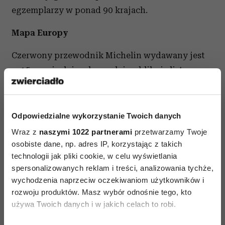
egzemplarzy w ponad 90 krajach.
Mapa Europy
Czerwony przewodnik Michelin wydawany jest
w 15 wersjach językowych i publikuje listę
ponad 45 tys. hoteli i restauracji w całej Europie.
Ukazuje się co roku niezmiennie od lat
w pierwszą środę marca. Obok francuskiej wersji,
Odpowiedzialne wykorzystanie Twoich danych
podstawowej, Michelin drukuje także wydania
Wraz z
naszymi 1022 partnerami
przetwarzamy Twoje
lokalne kierowane do Holandii, Austrii, Belgii,
osobiste dane, np. adres IP, korzystając z takich
technologii jak pliki cookie, w celu wyświetlania
Luksemburga, Niemiec, Włoch, Portugalii,
spersonalizowanych reklam i treści, analizowania tychże,
Hiszpanii, Szwajcarii oraz Irlandii i Wielkiej
wychodzenia naprzeciw oczekiwaniom użytkowników i
Brytanii. Od 30 lat wydawana jest także bardzo
rozwoju produktów. Masz wybór odnośnie tego, kto
prestiżowa edycja „Główne miasta Europy” (Main
używa Twoich danych i w jakich celach to robi.
Cities of Europe).