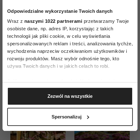
Odpowiedzialne wykorzystanie Twoich danych
ZAMÓW
Wraz z
naszymi 1022 partnerami
przetwarzamy Twoje
osobiste dane, np. adres IP, korzystając z takich
WYDANIE DRUKOWANE
technologii jak pliki cookie, w celu wyświetlania
spersonalizowanych reklam i treści, analizowania tychże,
E-WYDANIE
wychodzenia naprzeciw oczekiwaniom użytkowników i
rozwoju produktów. Masz wybór odnośnie tego, kto
używa Twoich danych i w jakich celach to robi.
Jeśli wyrazisz na to zgodę, chcielibyśmy również:
Gromadzić dane dotyczące Twojej lokalizacji
Zezwól na wszystkie
geograficznej z dokładnością nawet do kilku metrów
Identyfikować Twoje urządzenie, aktywnie
analizując charakteryzującego je zbiory danych
Spersonalizuj
(fingerprinting, czyli wirtualny odcisk palca)
Dowiedz się więcej odnośnie tego, jak Twoje osobiste
dane są przetwarzane oraz ustaw własne preferencje w