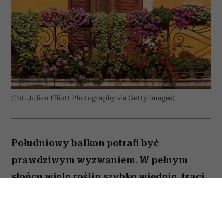
(Fot. Julian Elliott Photography via Getty Images)
Południowy balkon potrafi być
prawdziwym wyzwaniem. W pełnym
słońcu wiele roślin szybko więdnie, traci
kwiaty lub po prostu nie radzi sobie z
wysokimi temperaturami. Na szczęście są