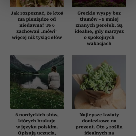
sekcji szczegółów
. W Deklaracji plików cookie możesz
zmienić lub wycofać swoją zgodę w dowolnej chwili.
Jak rozpoznać, że ktoś
Greckie wyspy bez
ma pieniądze od
tłumów – 5 mniej
Wykorzystujemy pliki cookie do spersonalizowania treści
niedawna? Te 6
znanych perełek. Są
zachowań „mówi”
idealne, gdy marzysz
i reklam, aby oferować funkcje społecznościowe i
więcej niż tysiąc słów
o spokojnych
analizować ruch w naszej witrynie. Informacje o tym, jak
wakacjach
korzystasz z naszej witryny, udostępniamy partnerom
społecznościowym, reklamowym i analitycznym.
Partnerzy mogą połączyć te informacje z innymi danymi
otrzymanymi od Ciebie lub uzyskanymi podczas
korzystania z ich usług.
6 nordyckich słów,
Najlepsze kwiaty
których brakuje
doniczkowe na
w języku polskim.
prezent. Oto 5 roślin
Opisują uczucia,
idealnych na