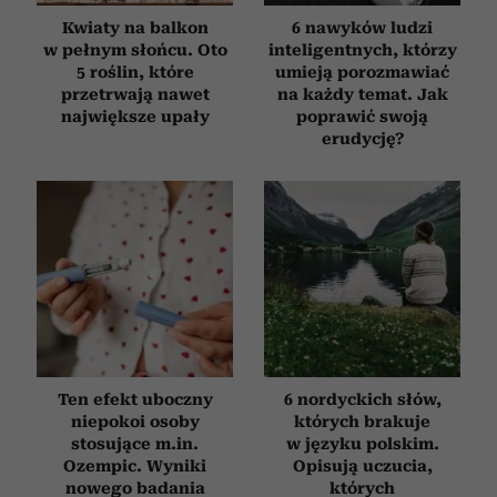
społecznościowym, reklamowym i analitycznym.
Kwiaty na balkon
6 nawyków ludzi
Partnerzy mogą połączyć te informacje z innymi danymi
w pełnym słońcu. Oto
inteligentnych, którzy
otrzymanymi od Ciebie lub uzyskanymi podczas
5 roślin, które
umieją porozmawiać
korzystania z ich usług.
przetrwają nawet
na każdy temat. Jak
największe upały
poprawić swoją
erudycję?
Ten efekt uboczny
6 nordyckich słów,
niepokoi osoby
których brakuje
stosujące m.in.
w języku polskim.
Ozempic. Wyniki
Opisują uczucia,
nowego badania
których