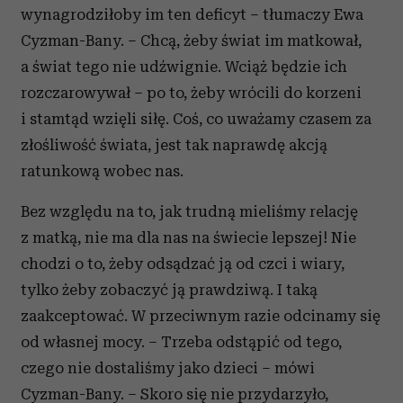
wynagrodziłoby im ten deficyt – tłumaczy Ewa
Cyzman-Bany. – Chcą, żeby świat im matkował,
a świat tego nie udźwignie. Wciąż będzie ich
rozczarowywał – po to, żeby wrócili do korzeni
i stamtąd wzięli siłę. Coś, co uważamy czasem za
złośliwość świata, jest tak naprawdę akcją
ratunkową wobec nas.
Bez względu na to, jak trudną mieliśmy relację
z matką, nie ma dla nas na świecie lepszej! Nie
chodzi o to, żeby odsądzać ją od czci i wiary,
tylko żeby zobaczyć ją prawdziwą. I taką
zaakceptować. W przeciwnym razie odcinamy się
od własnej mocy. – Trzeba odstąpić od tego,
czego nie dostaliśmy jako dzieci – mówi
Cyzman-Bany. – Skoro się nie przydarzyło,