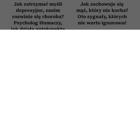
Jak zatrzymać myśli
Jak zachowuje się
depresyjne, zanim
mąż, który nie kocha?
rozwinie się choroba?
Oto sygnały, których
Psycholog tłumaczy,
nie warto ignorować
jak działa autokorekta
myślenia
PSYCHOLOGIA
Clint Eastwood ma 96 lat i nie lukruje
starości. Tych 5 zasad pomaga mu
dobrze żyć mimo upływu lat
22 LIPCA 2026
ANNA SIERANT