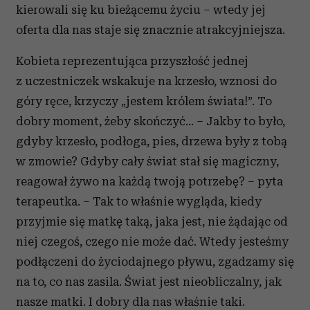
kierowali się ku bieżącemu życiu – wtedy jej
oferta dla nas staje się znacznie atrakcyjniejsza.
Kobieta reprezentująca przyszłość jednej
z uczestniczek wskakuje na krzesło, wznosi do
góry ręce, krzyczy „jestem królem świata!”. To
dobry moment, żeby skończyć... – Jakby to było,
gdyby krzesło, podłoga, pies, drzewa były z tobą
w zmowie? Gdyby cały świat stał się magiczny,
reagował żywo na każdą twoją potrzebę? – pyta
terapeutka. – Tak to właśnie wygląda, kiedy
przyjmie się matkę taką, jaka jest, nie żądając od
niej czegoś, czego nie może dać. Wtedy jesteśmy
podłączeni do życiodajnego pływu, zgadzamy się
na to, co nas zasila. Świat jest nieobliczalny, jak
nasze matki. I dobry dla nas właśnie taki.