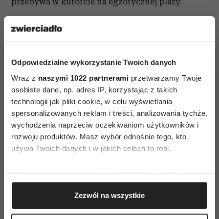
przebywa w kurorcie na egzotycznej plaży.
Niewłaściwa wymiana z ludźmi wywołuje
dyskomfort po obydwu stronach. Kiedy dajemy
zbyt dużo, stawiamy obdarowanego
Odpowiedzialne wykorzystanie Twoich danych
w niezręcznej sytuacji. – Należy dawać tyle, żeby
Wraz z
naszymi 1022 partnerami
przetwarzamy Twoje
wymiana między stronami pozostała otwarta.
osobiste dane, np. adres IP, korzystając z takich
Czasem potrzeba dużo siły, żeby udźwignąć
technologii jak pliki cookie, w celu wyświetlania
obdarowanie. Gdy nie możemy się zrewanżować,
spersonalizowanych reklam i treści, analizowania tychże,
ratunkiem jest wdzięczność – twierdzi Cyzman-
wychodzenia naprzeciw oczekiwaniom użytkowników i
Bany.
rozwoju produktów. Masz wybór odnośnie tego, kto
używa Twoich danych i w jakich celach to robi.
Każdy z nas ma inną relację ze swoimi częściami
Jeśli wyrazisz na to zgodę, chcielibyśmy również:
odpowiedzialnymi za obfitość i wymianę ze
Gromadzić dane dotyczące Twojej lokalizacji
światem. Każdy musi o to dbać. – Te części są
Zezwól na wszystkie
geograficznej z dokładnością nawet do kilku metrów
nam całkowicie oddane. Jeśli więc któraś z nich
Identyfikować Twoje urządzenie, aktywnie
ma się źle, oznacza to, że wydarzyło się między