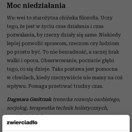
Moc niedziałania
Wu-wei to starożytna chińska filozofia. Uczy
tego, że jest w życiu czas działania i czas
pozwalania, by rzeczy działy się same. Niekiedy
lepiej pozwolić sprawom, rzeczom czy ludziom
po prostu być. To nie bezradność, a raczej brak
walki i oporu. Obserwowanie, poczucie głębi
tego, co się dzieje. Taka postawa jest pomocna
w chwilach, kiedy rzeczywiście nie mamy na coś
wpływu. Pomaga przetrwać trudny czas.
Dagmara Gmitrzak
trenerka rozwoju osobistego,
socjolog, terapeutka technik holistycznych,
autorka książek.