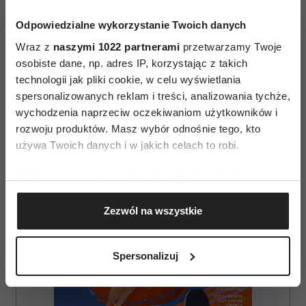
Odpowiedzialne wykorzystanie Twoich danych
Wraz z
naszymi 1022 partnerami
przetwarzamy Twoje
osobiste dane, np. adres IP, korzystając z takich
technologii jak pliki cookie, w celu wyświetlania
AUTOPROMOCJA
spersonalizowanych reklam i treści, analizowania tychże,
wychodzenia naprzeciw oczekiwaniom użytkowników i
rozwoju produktów. Masz wybór odnośnie tego, kto
używa Twoich danych i w jakich celach to robi.
Jeśli wyrazisz na to zgodę, chcielibyśmy również:
Gromadzić dane dotyczące Twojej lokalizacji
Zezwól na wszystkie
geograficznej z dokładnością nawet do kilku metrów
Identyfikować Twoje urządzenie, aktywnie
analizując charakteryzującego je zbiory danych
Spersonalizuj
(fingerprinting, czyli wirtualny odcisk palca)
Dowiedz się więcej odnośnie tego, jak Twoje osobiste
dane są przetwarzane oraz ustaw własne preferencje w