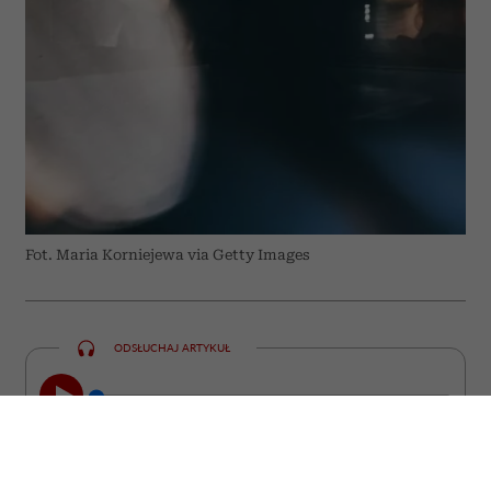
Fot. Maria Korniejewa via Getty Images
ODSŁUCHAJ ARTYKUŁ
00:00
23:22