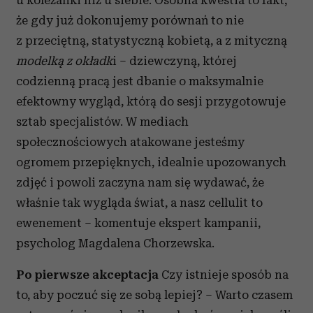
u koleżanki niż u siebie. Osobna kwestia to fakt,
że gdy już dokonujemy porównań to nie
z przeciętną, statystyczną kobietą, a z mityczną
modelką z okładk
i – dziewczyną, której
codzienną pracą jest dbanie o maksymalnie
efektowny wygląd, którą do sesji przygotowuje
sztab specjalistów. W mediach
społecznościowych atakowane jesteśmy
ogromem przepięknych, idealnie upozowanych
zdjęć i powoli zaczyna nam się wydawać, że
właśnie tak wygląda świat, a nasz cellulit to
ewenement –
komentuje ekspert kampanii,
psycholog Magdalena Chorzewska.
Po pierwsze akceptacja
Czy istnieje sposób na
to, aby poczuć się ze sobą lepiej?
– Warto czasem