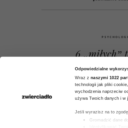
PSYCHOLOG
6 „miłych” t
których u
Odpowiedzialne wykorzys
manipulatorz
Wraz z
naszymi 1022 par
technologii jak pliki cook
zdobyć nad
wychodzenia naprzeciw oc
używa Twoich danych i w ja
kontrolę. Br
Jeśli wyrazisz na to zgod
komplement,
Gromadzić dane dot
Identyfikować Twoj