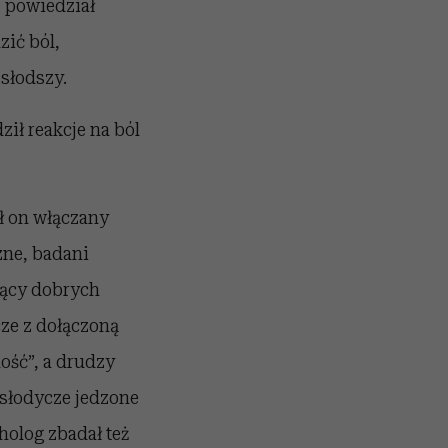
- powiedział
zić ból,
 słodszy.
ił reakcje na ból
ł on włączany
zne, badani
czący dobrych
ze z dołączoną
dość”, a drudzy
 słodycze jedzone
holog zbadał też