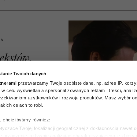
IA
ekstów,
żywają
tanie Twoich danych
y, żeby
tnerami
przetwarzamy Twoje osobiste dane, np. adres IP, korzys
ie, w celu wyświetlania spersonalizowanych reklam i treści, anali
 tobą
zekiwaniom użytkowników i rozwoju produktów. Masz wybór odn
kich celach to robi.
zmią jak
ę, chcielibyśmy również:
 ale są
yczące Twojej lokalizacji geograficznej z dokładnością nawet d
e urządzenie, aktywnie analizując charakteryzującego je zbiory