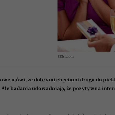
 5,
w
Raport Lyst ujawnił
Miller s. 5, odc. 6]
cieszy się dużą
skuteczne
pamięć
tysiące widzó
granicę
popularnością na Netflixie
najbardziej pożądane
ubrania i marki sezonu
123rf.com
owe mówi, że dobrymi chęciami droga do piekł
Ale badania udowadniają, że pozytywna intenc