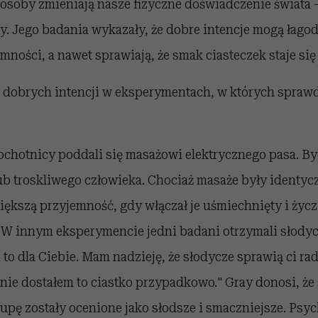
j osoby zmieniają nasze fizyczne doświadczenie świata 
y. Jego badania wykazały, że dobre intencje mogą łagod
mności, a nawet sprawiają, że smak ciasteczek staje się
 dobrych intencji w eksperymentach, w których sprawdz
ochotnicy poddali się masażowi elektrycznego pasa. By
ub troskliwego człowieka. Chociaż masaże były identyc
 większą przyjemność, gdy włączał je uśmiechnięty i ży
 W innym eksperymencie jedni badani otrzymali słodyc
 to dla Ciebie. Mam nadzieję, że słodycze sprawią ci ra
śnie dostałem to ciastko przypadkowo." Gray donosi, że
upę zostały ocenione jako słodsze i smaczniejsze. Psyc