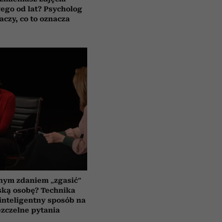
wego od lat? Psycholog
aczy, co to oznacza
nym zdaniem „zgasić”
ską osobę? Technika
 inteligentny sposób na
zczelne pytania