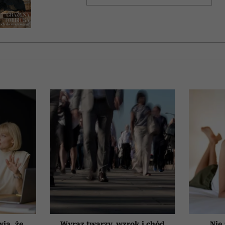
wią, że
Wyraz twarzy, wzrok i chód
Nie