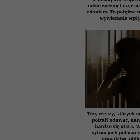
ludzie zaczną liczyć s
zdaniem. To potężne 
wywierania wpł
Trzy rzeczy, których n
potrafi udawać, na
bardzo się stara. 
sytuacjach pokazuj
prawdziwe obli