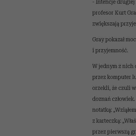
- Intencje drugie
profesor Kurt Gra
zwiększają przyje
Gray pokazał moc
i przyjemność.
W jednym z nich 
przez komputer l
orzekli, że czuli
doznań człowiek.
notatką: „Wziąłem
z karteczką: „Wła
przez pierwszą gr