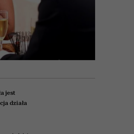
w
uruchamia całą lawinę
podejrzeń
a jest
ja działa