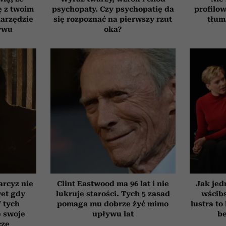
ię z twoim
psychopaty. Czy psychopatię da
profilo
narzędzie
się rozpoznać na pierwszy rzut
tłum
ywu
oka?
arcyz nie
Clint Eastwood ma 96 lat i nie
Jak jed
wet gdy
lukruje starości. Tych 5 zasad
wścib
W tych
pomaga mu dobrze żyć mimo
lustra to
e swoje
upływu lat
be
cze