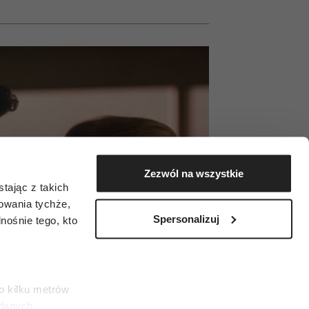
Zezwól na wszystkie
tając z takich
zowania tychże,
Spersonalizuj
ośnie tego, kto
o kilku metrów
 danych