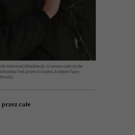
ady
to dla nich zarwiesz noc
Auschwitz
i wiecznej idealizacji, to przez całe życie
chodząc też przez te same, kolejne fazy:
iStock)
 przez całe