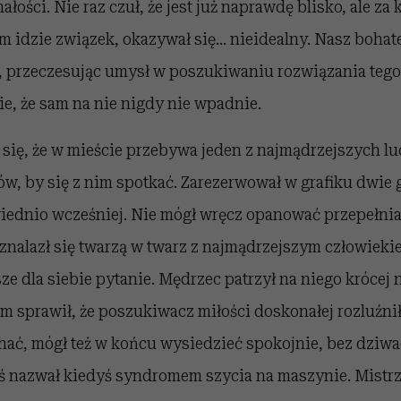
łości. Nie raz czuł, że jest już naprawdę blisko, ale z
ym idzie związek, okazywał się... nieidealny. Nasz bohat
 przeczesując umysł w poszukiwaniu rozwiązania tego d
e, że sam na nie nigdy nie wpadnie.
się, że w mieście przebywa jeden z najmądrzejszych lud
w, by się z nim spotkać. Zarezerwował w grafiku dwie 
iednio wcześniej. Nie mógł wręcz opanować przepełnia
 znalazł się twarzą w twarz z najmądrzejszym człowieki
ze dla siebie pytanie. Mędrzec patrzył na niego krócej n
 sprawił, że poszukiwacz miłości doskonałej rozluźnił 
hać, mógł też w końcu wysiedzieć spokojnie, bez dziw
ś nazwał kiedyś syndromem szycia na maszynie. Mistrz 