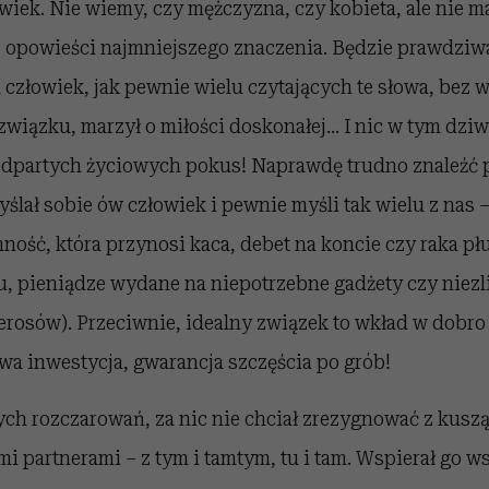
owiek. Nie wiemy, czy mężczyzna, czy kobieta, ale nie ma
j opowieści najmniejszego znaczenia. Będzie prawdziw
człowiek, jak pewnie wielu czytających te słowa, bez 
związku, marzył o miłości doskonałej... I nic w tym dziw
eodpartych życiowych pokus! Naprawdę trudno znaleźć p
yślał sobie ów człowiek i pewnie myśli tak wielu z nas – 
ość, która przynosi kaca, debet na koncie czy raka płuc 
u, pieniądze wydane na niepotrzebne gadżety czy niezl
rosów). Przeciwnie, idealny związek to wkład w dobro 
a inwestycja, gwarancja szczęścia po grób!
h rozczarowań, za nic nie chciał zrezygnować z kusząc
i partnerami – z tym i tamtym, tu i tam. Wspierał go w