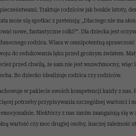
pieczeństwami. Traktuje rodziców jak boskie istoty, d
ata może się spotkać z pretensją: „Dlaczego nie ma słoń
ać nowe, fantastyczne rolki?”. Dla dziecka jest oczywi
chmocnego rodzica. Wiara w omnipotentną sprawczość 
zwoju do redukowania lęku przed groźnym światem. Mał
ecież przed chwilą, że sam nie jest wszechmocny, więc l
kocha. Bo dziecko idealizuje rodzica czy rodziców.
chowuje w pakiecie swoich kompetencji każdy z nas. 
cięcej potrzeby przypisywania szczególnej wartości i 
emocjonalnie. Niektórzy z nas zanim zaangażują się w
lną wartość czy moc drugiej osoby, inaczej zależność st