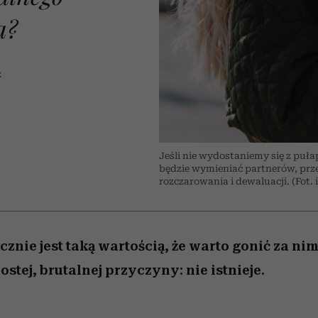
nice
edź
 5,
ć
sezon jesień–zima 2026/27
zaskakujący faworyt
Miller s. 5, odc. 6]
zupełny brak ogł
girls”
a?
K
Jeśli nie wydostaniemy się z pułapk
będzie wymieniać partnerów, prze
rozczarowania i dewaluacji. (Fot. 
cznie jest taką wartością, że warto gonić za nim
rostej, brutalnej przyczyny: nie istnieje.