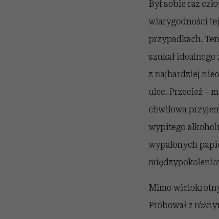
Był sobie raz czł
wiarygodności te
przypadkach. Ten 
szukał idealnego 
z najbardziej ni
ulec. Przecież – m
chwilowa przyjemn
wypitego alkohol
wypalonych papie
międzypokoleniow
Mimo wielokrotnyc
Próbował z różnym