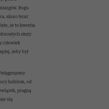
emiurgów. Bogu
ca, skoro teraz
ste, że to kwestia
dorosłych służy
y człowiek
epiej, żeby był
Pielęgnujemy
mocy ludziom, od
 związek, pragną
aje się