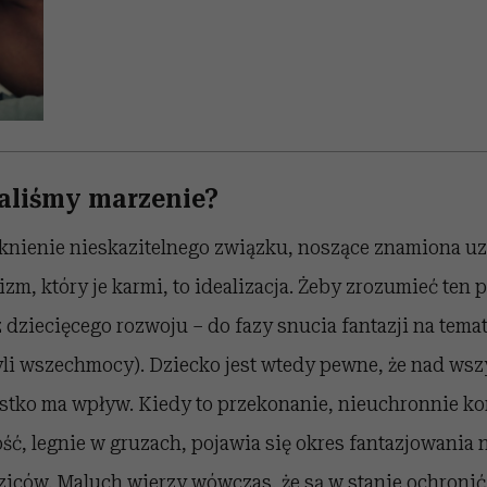
aliśmy marzenie?
aknienie nieskazitelnego związku, noszące znamiona uz
m, który je karmi, to idealizacja. Żeby zrozumieć ten
z dziecięcego rozwoju – do fazy snucia fantazji na tema
yli wszechmocy). Dziecko jest wtedy pewne, że nad ws
ystko ma wpływ. Kiedy to przekonanie, nieuchronnie k
ść, legnie w gruzach, pojawia się okres fantazjowania 
iców. Maluch wierzy wówczas, że są w stanie ochronić 