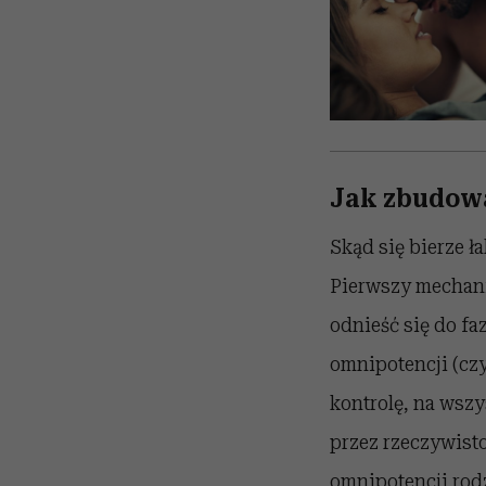
Jak zbudow
Skąd się bierze ł
Pierwszy mechaniz
odnieść się do fa
omnipotencji (cz
kontrolę, na wsz
przez rzeczywisto
omnipotencji rodz