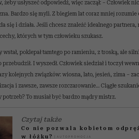
w, żeby usłyszeć odpowiedź, więc zaczął: – Człowiek nic
 zna. Bardzo się myli. Z biegiem lat coraz mniej rozumie
 się i działa. Jeśli chcesz znaleźć idealnego partnera,
 cechy, których w tym człowieku szukasz.
wstał, poklepał tamtego po ramieniu, z troską, ale silni
o przebudził. I wyszedł. Człowiek siedział i toczył wew
azy kolejnych związków: wiosna, lato, jesień, zima – za
izacja i zawsze, zawsze rozczarowanie… Ciągłe szukani
y potrzeb? To musiał być bardzo mądry mistrz.
Czytaj także
Co nie pozwala kobietom odpręż
w łóżku?