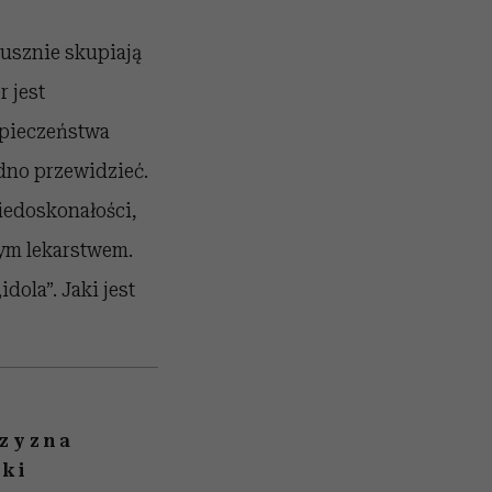
łusznie skupiają
r jest
zpieczeństwa
dno przewidzieć.
iedoskonałości,
ym lekarstwem.
dola”. Jaki jest
czyzna
rki