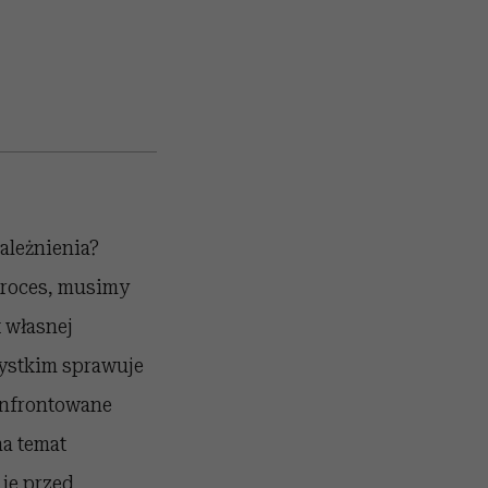
ależnienia?
 proces, musimy
t własnej
zystkim sprawuje
onfrontowane
na temat
je przed