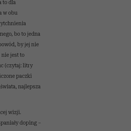
 to dla
a w obu
wytchnienia
nego, bo to jedna
owód, by jej nie
nie jest to
(czytaj: litry
iczone paczki
świata, najlepsza
ej wizji.
spaniały doping –