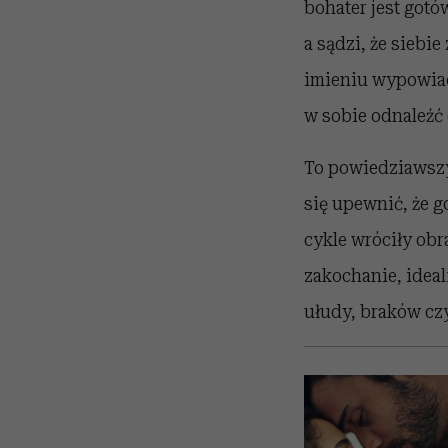
bohater jest gotó
a sądzi, że siebie
imieniu wypowiada
w sobie odnaleźć
To powiedziawszy 
się upewnić, że g
cykle wróciły obr
zakochanie, ideal
ułudy, braków cz