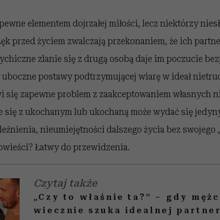
zapewne elementem dojrzałej miłości, lecz niektórzy nies
 Lęk przed życiem zwalczają przekonaniem, że ich partne
chiczne zlanie się z drugą osobą daje im poczucie be
y uboczne postawy podtrzymującej wiarę w ideał nietru
i się zapewne problem z zaakceptowaniem własnych n
ie się z ukochanym lub ukochaną może wydać się jedyn
leżnienia, nieumiejętności dalszego życia bez swojego „i
powieści? Łatwy do przewidzenia.
Czytaj także
„Czy to właśnie ta?” – gdy męż
wiecznie szuka idealnej partne