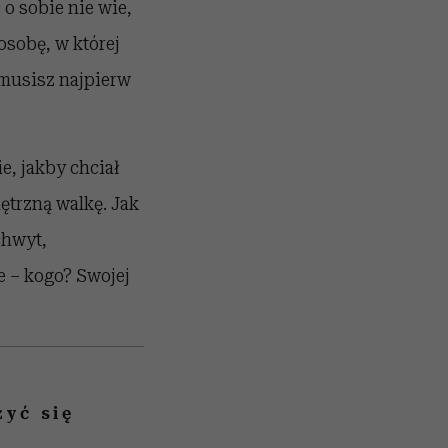
 o sobie nie wie,
 osobę, w której
 musisz najpierw
e, jakby chciał
nętrzną walkę. Jak
chwyt,
e – kogo? Swojej
yć się