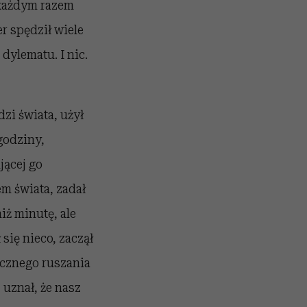
a każdym razem
er spędził wiele
ylematu. I nic.
zi świata, użył
godziny,
jącej go
em świata, zadał
iż minutę, ale
się nieco, zaczął
acznego ruszania
uznał, że nasz