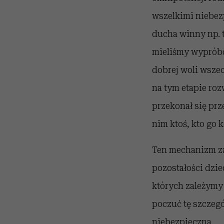
wszelkimi niebez
ducha winny np. t
mieliśmy wypróbow
dobrej woli wsze
na tym etapie ro
przekonał się prz
nim ktoś, kto go 
Ten mechanizm za
pozostałości dzie
których zależymy 
poczuć tę szczegó
niebezpieczna.