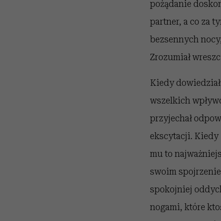
pożądanie doskona
partner, a co za t
bezsennych nocy,
Zrozumiał wreszci
Kiedy dowiedział 
wszelkich wpływó
przyjechał odpow
ekscytacji. Kiedy
mu to najważniejs
swoim spojrzeniem
spokojniej oddyc
nogami, które kto