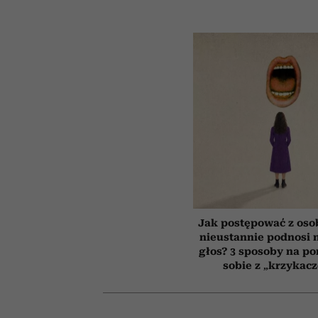
Jak postępować z oso
nieustannie podnosi n
głos? 3 sposoby na po
sobie z „krzykac