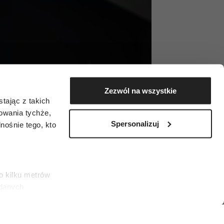
Zezwól na wszystkie
tając z takich
zowania tychże,
Spersonalizuj
ośnie tego, kto
o kilku metrów
 danych
łasne