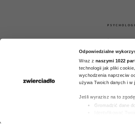
PSYCHOLOG
4 słowa, 
Odpowiedzialne wykorzys
sprawią, że
Wraz z
naszymi 1022 par
zaczną liczy
technologii jak pliki cook
wychodzenia naprzeciw oc
twoim zdan
używa Twoich danych i w ja
potężne nar
Jeśli wyrazisz na to zgod
Gromadzić dane dot
wywierania
Identyfikować Twoj
(fingerprinting, czyli 
Dowiedz się więcej odnośn
ALEKSANDRA URBA