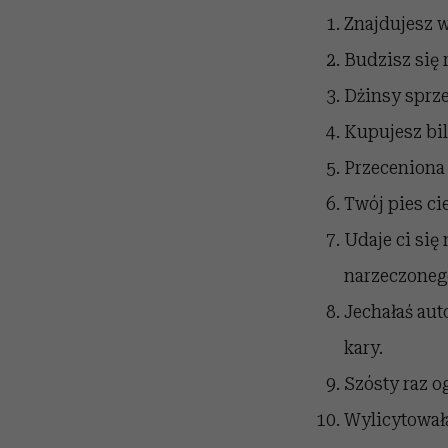
Znajdujesz w
Budzisz się 
Dżinsy sprzed
Kupujesz bil
Przeceniona 
Twój pies ci
Udaje ci się
narzeczoneg
Jechałaś aut
kary.
Szósty raz og
Wylicytowała