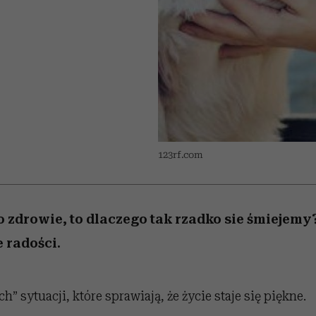
 5,
Raport Lyst ujawnił
Miller s. 5, odc. 6]
trafiła do grona
skuteczne
kosztuje to tysiące d
wśród widzów
najpopularniejszych seriali
najbardziej pożądane
ubrania i marki sezonu
Netflixa
123rf.com
o zdrowie, to dlaczego tak rzadko sie śmiejem
 radości.
h” sytuacji, które sprawiają, że życie staje się piękne.