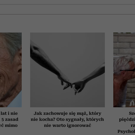
at i nie
Jak zachowuje się mąż, który
Sz
h 5 zasad
nie kocha? Oto sygnały, których
pięćdzi
yć mimo
nie warto ignorować
r
Psychol