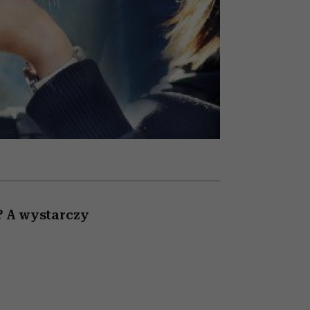
olarów
żegnają się eleganckie osoby
y? A wystarczy