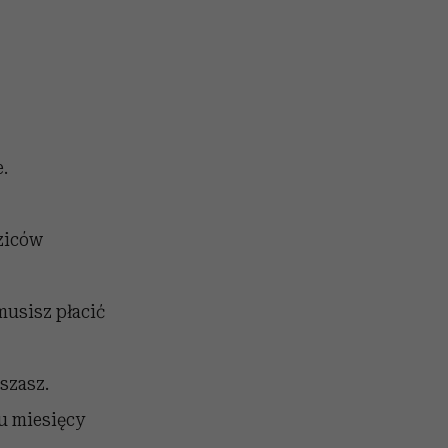
.
dziców
musisz płacić
uszasz.
ku miesięcy