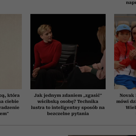
nap
bą, która
Jak jednym zdaniem „zgasić”
Novak 
a ciebie
wścibską osobę? Technika
mówi dzi
radzenie
lustra to inteligentny sposób na
Wiel
zem”
bezczelne pytania