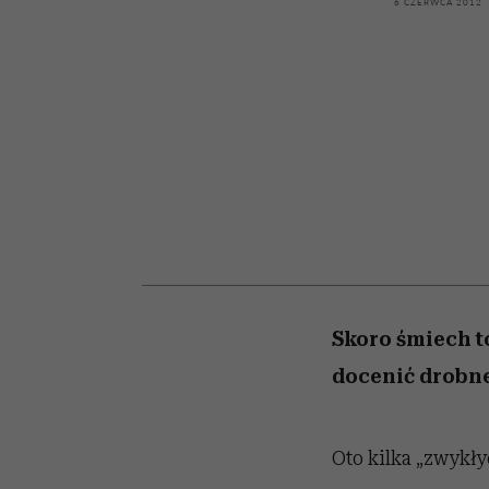
kawę z Kasią Miller”, s.
rozczarowują
6 CZERWCA 2012
odc. 7]
Skoro śmiech t
docenić drobne
Oto kilka „zwykłyc