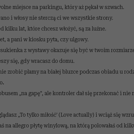
olne miejsce na parkingu, który aż pękał w szwach.
rano i włosy nie sterczą ci we wszystkie strony.
 kilku lat, które chcesz włożyć, są za luźne.
et, a pani w kiosku pyta, czy ulgowy.
sukienka z wystawy okazuje się być w twoim rozmiarze
eszy się, gdy wracasz do domu.
 nie zrobić plamy na białej bluzce podczas obiadu u ro
o
.
obusem „na gapę”, ale kontroler dał się przekonać i nie 
lądasz „To tylko miłość’ (Love actually) i wciąż się wzr
ś na allegro płytę winylową, na którą polowałaś od kil