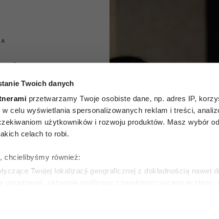
IA
które
tanie Twoich danych
 ludzie
tnerami
przetwarzamy Twoje osobiste dane, np. adres IP, korzys
ć się z
ie, w celu wyświetlania spersonalizowanych reklam i treści, anali
zekiwaniom użytkowników i rozwoju produktów. Masz wybór odn
iem. To
kich celach to robi.
zędzie
ę, chcielibyśmy również:
yczące Twojej lokalizacji geograficznej z dokładnością nawet d
 wpływu
e urządzenie, aktywnie analizując charakteryzującego je zbiory
wirtualny odcisk palca)
ie tego, jak Twoje osobiste dane są przetwarzane oraz ustaw w
NIAK