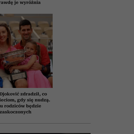
rawdę je wyróżnia
Djoković zdradził, co
eciom, gdy się nudzą.
u rodziców będzie
zaskoczonych