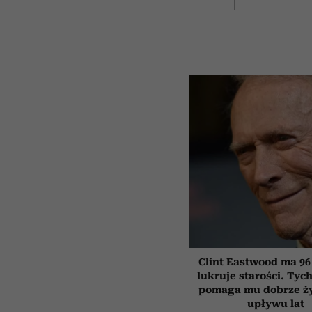
Clint Eastwood ma 96 l
lukruje starości. Tyc
pomaga mu dobrze ż
upływu lat