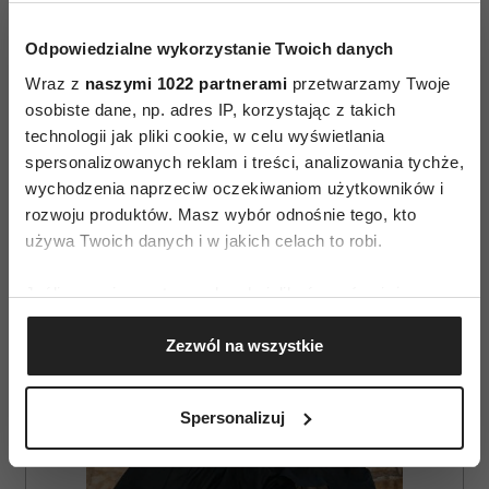
Odpowiedzialne wykorzystanie Twoich danych
Wraz z
naszymi 1022 partnerami
przetwarzamy Twoje
osobiste dane, np. adres IP, korzystając z takich
technologii jak pliki cookie, w celu wyświetlania
spersonalizowanych reklam i treści, analizowania tychże,
AUTOPROMOCJA
wychodzenia naprzeciw oczekiwaniom użytkowników i
rozwoju produktów. Masz wybór odnośnie tego, kto
używa Twoich danych i w jakich celach to robi.
Jeśli wyrazisz na to zgodę, chcielibyśmy również:
Gromadzić dane dotyczące Twojej lokalizacji
Zezwól na wszystkie
geograficznej z dokładnością nawet do kilku metrów
Identyfikować Twoje urządzenie, aktywnie
analizując charakteryzującego je zbiory danych
Spersonalizuj
(fingerprinting, czyli wirtualny odcisk palca)
Dowiedz się więcej odnośnie tego, jak Twoje osobiste
dane są przetwarzane oraz ustaw własne preferencje w