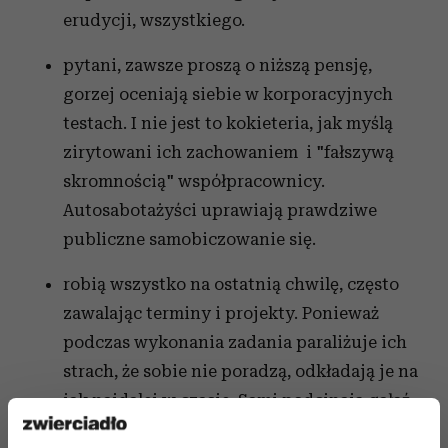
erudycji, wszystkiego.
pytani, zawsze proszą o niższą pensję,
gorzej oceniają siebie w korporacyjnych
testach. I nie jest to kokieteria, jak myślą
zirytowani ich zachowaniem i "fałszywą
skromnością" współpracownicy.
Autosabotażyści uprawiają prawdziwe
publiczne samobiczowanie się.
robią wszystko na ostatnią chwilę, często
zawalając terminy i projekty. Ponieważ
podczas wykonania zadania paraliżuje ich
strach, że sobie nie poradzą, odkładają je na
jak najdalej w czasie. Sami podcinają gałąź,
na której siedzą.