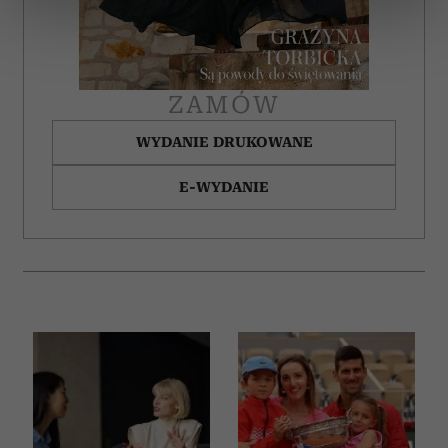
sekcji szczegółów
. W Deklaracji plików cookie możesz
zmienić lub wycofać swoją zgodę w dowolnej chwili.
Wykorzystujemy pliki cookie do spersonalizowania treści
ZAMÓW
i reklam, aby oferować funkcje społecznościowe i
analizować ruch w naszej witrynie. Informacje o tym, jak
WYDANIE DRUKOWANE
korzystasz z naszej witryny, udostępniamy partnerom
E-WYDANIE
społecznościowym, reklamowym i analitycznym.
Partnerzy mogą połączyć te informacje z innymi danymi
otrzymanymi od Ciebie lub uzyskanymi podczas
korzystania z ich usług.