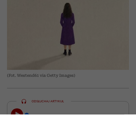
(Fot. Westend61 via Getty Images)
ODSŁUCHAJ ARTYKUŁ
00:00
05:42