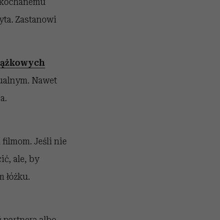
 ukochanemu
yta. Zastanowi
iążkowych
ualnym. Nawet
a.
filmom. Jeśli nie
ić, ale, by
 łóżku.
 partnera albo