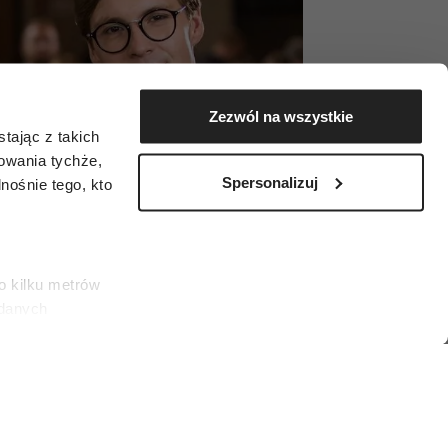
Zezwól na wszystkie
tając z takich
zowania tychże,
Spersonalizuj
ośnie tego, kto
o kilku metrów
 danych
łasne
ać swoją zgodę w