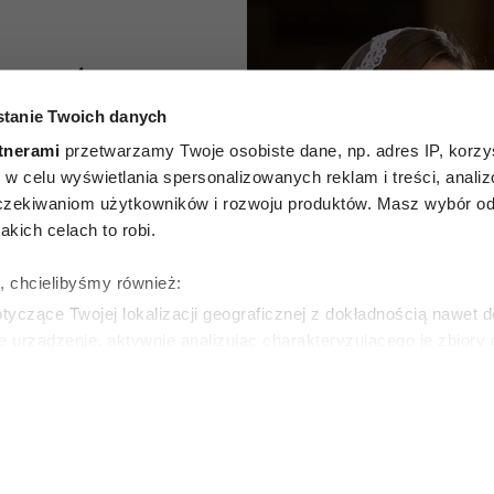
Curuś,
tanie Twoich danych
i i
tnerami
przetwarzamy Twoje osobiste dane, np. adres IP, korzys
szukają
ie, w celu wyświetlania spersonalizowanych reklam i treści, anali
zekiwaniom użytkowników i rozwoju produktów. Masz wybór odn
n pełen
kich celach to robi.
ki hit
ę, chcielibyśmy również:
yczące Twojej lokalizacji geograficznej z dokładnością nawet d
 Netflix
e urządzenie, aktywnie analizując charakteryzującego je zbiory
wirtualny odcisk palca)
ie tego, jak Twoje osobiste dane są przetwarzane oraz ustaw w
SKA
zegółów
. W Deklaracji plików cookie możesz zmienić lub wycof