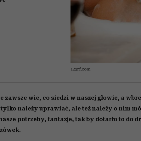
/27
 5,
zupełny brak ogłady
wśród najchętniej
Miller s. 5, odc. 6]
artystkę
girls”
pierwszy zwiast
oglądanych na Netflixie
123rf.com
e zawsze wie, co siedzi w naszej głowie, a wbr
 tylko należy uprawiać, ale też należy o nim m
sze potrzeby, fantazje, tak by dotarło to do d
azówek.