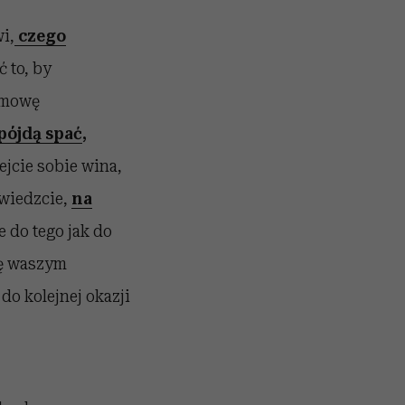
i,
czego
ć to, by
ozmowę
pójdą spać
,
ejcie sobie wina,
owiedzcie,
na
e do tego jak do
ię waszym
do kolejnej okazji