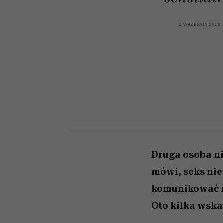
sezon jesień-zima 2026
kawę z Kasią Miller”, s.
Auschwitz
odc. 7]
2 WRZEŚNIA 2013
Druga osoba ni
mówi, seks nie
komunikować na
Oto kilka wsk