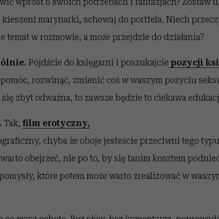
wić wprost o swoich potrzebach i fantazjach? Zostaw
o kieszeni marynarki, schowaj do portfela. Niech przecz
e temat w rozmowie, a może przejdzie do działania?
ólnie.
Pójdźcie do księgarni i poszukajcie
pozycji ks
pomóc, rozwinąć, zmienić coś w waszym pożyciu seks
że się zbyt odważna, to zawsze będzie to ciekawa edukacj
.
Tak,
film erotyczny,
raficzny, chyba że oboje jesteście przeciwni tego typu 
 warto obejrzeć, nie po to, by się tanim kosztem podniec
pomysły, które potem może warto zrealizować w waszym
na co masz ochotę. Bez słów, bez komentarza, poprowadź