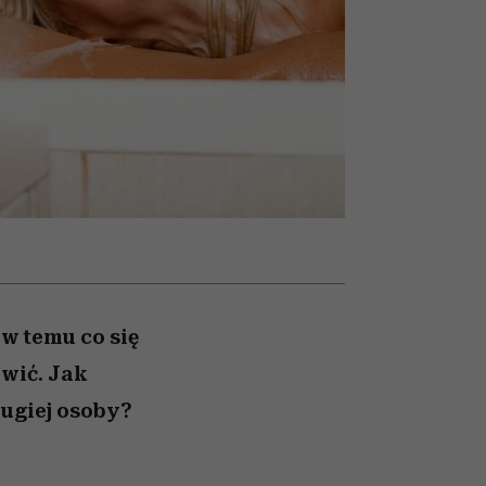
un
Raport Lyst ujawnił
najbardziej pożądane
ubrania i marki sezonu
ew temu co się
ówić. Jak
rugiej osoby?