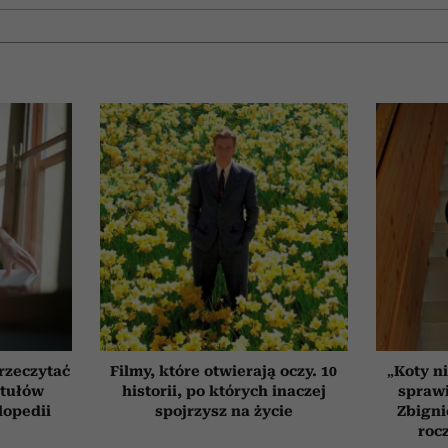
przeczytać
Filmy, które otwierają oczy. 10
„Koty ni
ytułów
historii, po których inaczej
sprawi
lopedii
spojrzysz na życie
Zbigni
roc