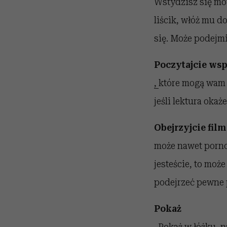
Wstydzisz się mó
liścik, włóż mu d
się. Może podejmi
Poczytajcie wsp
,
które mogą wam 
jeśli lektura oka
Obejrzyjcie film
może nawet pornog
jesteście, to może
podejrzeć pewne 
Pokaż
. Pokaż w łóżku, 