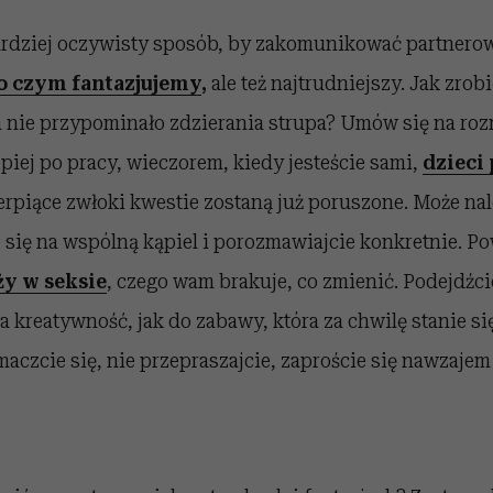
rdziej oczywisty sposób, by zakomunikować partnerow
o czym fantazjujemy
,
ale też najtrudniejszy. Jak zrobi
 a nie przypominało zdzierania strupa? Umów się na r
epiej po pracy, wieczorem, kiedy jesteście sami,
dzieci 
erpiące zwłoki kwestie zostaną już poruszone. Może nal
 się na wspólną kąpiel i porozmawiajcie konkretnie. P
y w seksie
, czego wam brakuje, co zmienić. Podejdźci
a kreatywność, jak do zabawy, która za chwilę stanie s
maczcie się, nie przepraszajcie, zaproście się nawzajem 