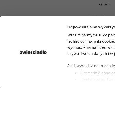
FILMY
Bachleda-
Odpowiedzialne wykorzys
Roznersk
Wraz z
naszymi 1022 par
Zakościelny 
technologii jak pliki cook
wychodzenia naprzeciw oc
miłości. Te
używa Twoich danych i w ja
humoru pols
Jeśli wyrazisz na to zgod
Gromadzić dane dot
obejrzysz na
Identyfikować Twoj
(fingerprinting, czyli 
Dowiedz się więcej odnośn
MILENA ROSZKOW
preferencje w
sekcji szc
9 LIPCA 2026
dowolnej chwili.