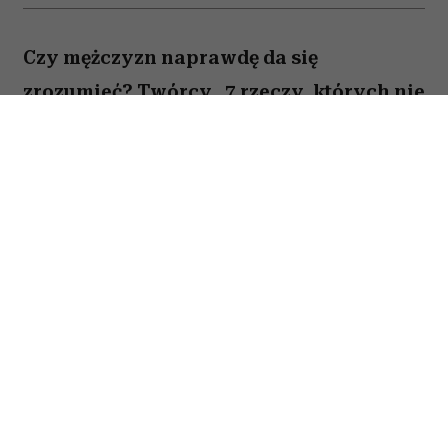
Czy mężczyzn naprawdę da się
zrozumieć? Twórcy „7 rzeczy, których nie
wiecie o facetach” z przymrużeniem oka
próbują odpowiedzieć na to pytanie,
opowiadając o miłości, przyjaźni i
codziennych problemach kilku
bohaterów. Film Kingi Lewińskiej to
lekka komedia romantyczna, która łączy
humor z historiami o relacjach,
życiowych wyborach i poszukiwaniu
szczęścia.