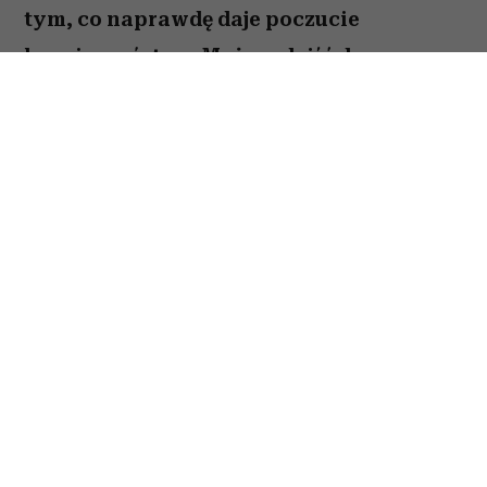
tym, co naprawdę daje poczucie
bezpieczeństwa. Możesz dojść do
ważnych wniosków dotyczących relacji,
pracy lub planów na najbliższe miesiące.
To dobry moment, by zaufać sobie i nie
odkładać decyzji, które od dawna czekają
na realizację. Sprawdź, co gwiazdy
przygotowały dla Raka na okres od 27
lipca do 2 sierpnia 2026 roku.
Spis treści:
Horoskop tygodniowy 27 lipca–2 sierpnia