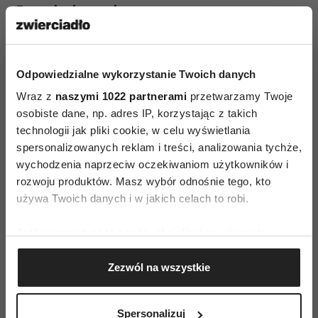
Pragnienie… zmian
Z badań wynika jeszcze jeden istotny fakt.
69%
badanych chciałoby coś zmienić w swoim
Odpowiedzialne wykorzystanie Twoich danych
życiu seksualnym.
„Coś” zostało
Wraz z
naszymi 1022 partnerami
przetwarzamy Twoje
scharakteryzowane jako:
częstsze uprawianie
osobiste dane, np. adres IP, korzystając z takich
seksu,
więcej eksperymentów w sypialni
technologii jak pliki cookie, w celu wyświetlania
i ulepszenie/
wydłużenie gry wstępnej
.
spersonalizowanych reklam i treści, analizowania tychże,
wychodzenia naprzeciw oczekiwaniom użytkowników i
Światowy Dzień Bez Prezerwatywy jest ku temu
rozwoju produktów. Masz wybór odnośnie tego, kto
dobrą okazją. Panowie chyba się zgodzą, że takiej
używa Twoich danych i w jakich celach to robi.
okazji aż szkoda nie wykorzystać.
Jeśli wyrazisz na to zgodę, chcielibyśmy również:
*
Badania realizowane w ramach kampanii
Gromadzić dane dotyczące Twojej lokalizacji
informacyjnej „Nie łykam, czyli wszystko, co
Zezwól na wszystkie
geograficznej z dokładnością nawet do kilku metrów
powinnaś wiedzieć o antykoncepcji”. Zrealizowane
Identyfikować Twoje urządzenie, aktywnie
w kwietniu 2016 techniką wywiadów
analizując charakteryzującego je zbiory danych
Spersonalizuj