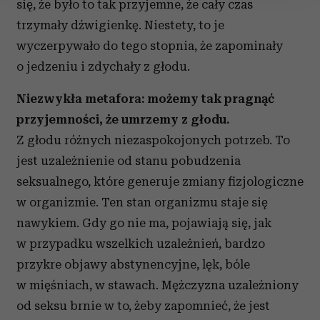
się, że było to tak przyjemne, że cały czas
Wykorzystujemy pliki cookie do spersonalizowania treści
trzymały dźwigienkę. Niestety, to je
i reklam, aby oferować funkcje społecznościowe i
wyczerpywało do tego stopnia, że zapominały
analizować ruch w naszej witrynie. Informacje o tym, jak
o jedzeniu i zdychały z głodu.
korzystasz z naszej witryny, udostępniamy partnerom
społecznościowym, reklamowym i analitycznym.
Niezwykła metafora: możemy tak pragnąć
Partnerzy mogą połączyć te informacje z innymi danymi
przyjemności, że umrzemy z głodu.
otrzymanymi od Ciebie lub uzyskanymi podczas
korzystania z ich usług.
Z głodu różnych niezaspokojonych potrzeb. To
jest uzależnienie od stanu pobudzenia
seksualnego, które generuje zmiany fizjologiczne
w organizmie. Ten stan organizmu staje się
nawykiem. Gdy go nie ma, pojawiają się, jak
w przypadku wszelkich uzależnień, bardzo
przykre objawy abstynencyjne, lęk, bóle
w mięśniach, w stawach. Mężczyzna uzależniony
od seksu brnie w to, żeby zapomnieć, że jest