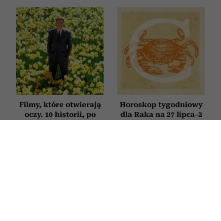
Filmy, które otwierają
Horoskop tygodniowy
oczy. 10 historii, po
dla Raka na 27 lipca–2
których inaczej
sierpnia 2026
spojrzysz na życie