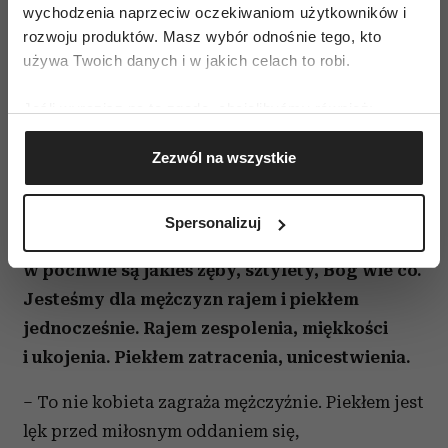
wychodzenia naprzeciw oczekiwaniom użytkowników i
erotyczne impulsy. Z chłopców wyrastają
rozwoju produktów. Masz wybór odnośnie tego, kto
mężczyźni z chronicznymi, nieuświadomionymi
używa Twoich danych i w jakich celach to robi.
napięciami w mięśniach, szczególnie w dolnych
częściach ciała, z ambiwalentnym stosunkiem do
Jeśli wyrazisz na to zgodę, chcielibyśmy również:
Gromadzić dane dotyczące Twojej lokalizacji
własnej seksualności.
Zezwól na wszystkie
geograficznej z dokładnością nawet do kilku metrów
– Okazuje się – jak wynika z lektur – że dla
Identyfikować Twoje urządzenie, aktywnie
analizując charakteryzującego je zbiory danych
większości mężczyzn kobieta jest…
Spersonalizuj
(fingerprinting, czyli wirtualny odcisk palca)
niebezpieczna. Wyobrażają sobie, że
Dowiedz się więcej odnośnie tego, jak Twoje osobiste
w pochwie są jakieś zęby, sztylety, Bóg wie co.
dane są przetwarzane oraz ustaw własne preferencje w
Jesteśmy dla mężczyzn rajem i piekłem
sekcji szczegółów
. W Deklaracji plików cookie możesz
jednocześnie. Rajem zespolenia, miękkości
zmienić lub wycofać swoją zgodę w dowolnej chwili.
i ukojenia. Piekłem zatracenia, unicestwienia.
Wykorzystujemy pliki cookie do spersonalizowania treści
– To nie kobieta zagraża mężczyźnie. Piekłem jest
i reklam, aby oferować funkcje społecznościowe i
analizować ruch w naszej witrynie. Informacje o tym, jak
lęk przed miłosnym oddaniem się,