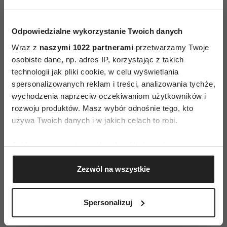
produkty rozgrzewające organizm wzbogacamy
orzechami i gotowanymi owocami, które
dodatkowo dostarczą odpowiednią ilość
Odpowiedzialne wykorzystanie Twoich danych
błonnika, witamin oraz immunoskładników
Wraz z
naszymi 1022 partnerami
przetwarzamy Twoje
wzmacniających układ odpornościowy. Jeżeli
osobiste dane, np. adres IP, korzystając z takich
technologii jak pliki cookie, w celu wyświetlania
jednak nie wyobrażamy sobie rozpoczęcia dnia
spersonalizowanych reklam i treści, analizowania tychże,
bez filiżanki kawy, warto spróbować kawy
wychodzenia naprzeciw oczekiwaniom użytkowników i
gotowanej lub zbożowej.
rozwoju produktów. Masz wybór odnośnie tego, kto
używa Twoich danych i w jakich celach to robi.
Kolejnym elementem diety rozgrzewającej są
ciepłe napoje: herbata z goździkami czy imbirem,
Jeśli wyrazisz na to zgodę, chcielibyśmy również:
a nawet szczyptą cynamonu działa nie tylko
Gromadzić dane dotyczące Twojej lokalizacji
rozgrzewająco, ale również odprężająco.
Zezwól na wszystkie
geograficznej z dokładnością nawet do kilku metrów
Identyfikować Twoje urządzenie, aktywnie
Czytaj także:
5 przypraw, które warto dodać do
analizując charakteryzującego je zbiory danych
Spersonalizuj
kawy – poprawiają smak napoju i mają liczne
(fingerprinting, czyli wirtualny odcisk palca)
Dowiedz się więcej odnośnie tego, jak Twoje osobiste
właściwości zdrowotne