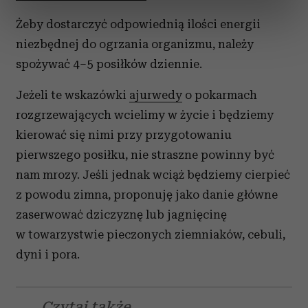
dane są przetwarzane oraz ustaw własne preferencje w
Żeby dostarczyć odpowiednią ilości energii
sekcji szczegółów
. W Deklaracji plików cookie możesz
zmienić lub wycofać swoją zgodę w dowolnej chwili.
niezbędnej do ogrzania organizmu, należy
spożywać 4–5 posiłków dziennie.
Wykorzystujemy pliki cookie do spersonalizowania treści
i reklam, aby oferować funkcje społecznościowe i
Jeżeli te wskazówki
ajurwedy
o pokarmach
analizować ruch w naszej witrynie. Informacje o tym, jak
rozgrzewających wcielimy w życie i będziemy
korzystasz z naszej witryny, udostępniamy partnerom
kierować się nimi przy przygotowaniu
społecznościowym, reklamowym i analitycznym.
pierwszego posiłku, nie straszne powinny być
Partnerzy mogą połączyć te informacje z innymi danymi
otrzymanymi od Ciebie lub uzyskanymi podczas
nam mrozy. Jeśli jednak wciąż będziemy cierpieć
korzystania z ich usług.
z powodu zimna, proponuję jako danie główne
zaserwować dziczyznę lub jagnięcinę
w towarzystwie pieczonych ziemniaków, cebuli,
dyni i pora.
Czytaj także