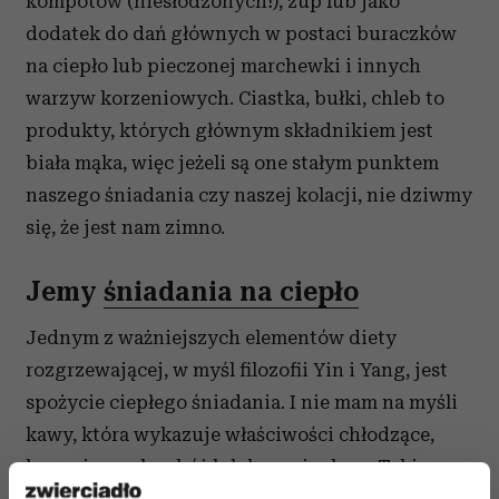
kompotów (niesłodzonych!), zup lub jako
dodatek do dań głównych w postaci buraczków
na ciepło lub pieczonej marchewki i innych
warzyw korzeniowych. Ciastka, bułki, chleb to
produkty, których głównym składnikiem jest
biała mąka, więc jeżeli są one stałym punktem
naszego śniadania czy naszej kolacji, nie dziwmy
się, że jest nam zimno.
Jemy
śniadania na ciepło
Jednym z ważniejszych elementów diety
rozgrzewającej, w myśl filozofii Yin i Yang, jest
spożycie ciepłego śniadania. I nie mam na myśli
kawy, która wykazuje właściwości chłodzące,
lecz mieszankę zbóż lub kaszę jaglaną. Takie