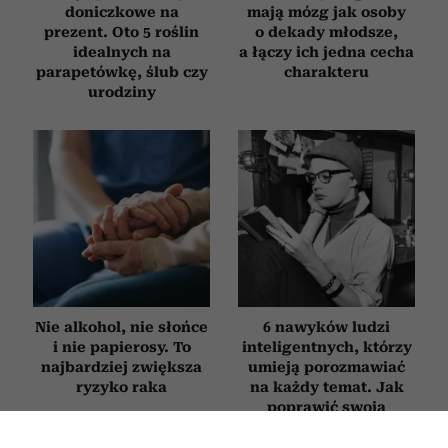
doniczkowe na
mają mózg jak osoby
prezent. Oto 5 roślin
o dekady młodsze,
idealnych na
a łączy ich jedna cecha
parapetówkę, ślub czy
charakteru
urodziny
Nie alkohol, nie słońce
6 nawyków ludzi
i nie papierosy. To
inteligentnych, którzy
najbardziej zwiększa
umieją porozmawiać
ryzyko raka
na każdy temat. Jak
poprawić swoją
erudycję?