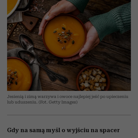
Jesienią i zimą warzywa i owoce najlepiej jeść po upieczeniu
lub uduszeniu. (Fot. Getty Images)
Gdy na samą myśl o wyjściu na spacer