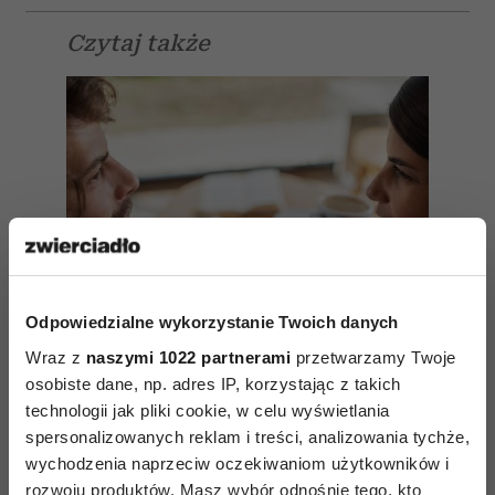
Czytaj także
Odpowiedzialne wykorzystanie Twoich danych
Wraz z
naszymi 1022 partnerami
przetwarzamy Twoje
osobiste dane, np. adres IP, korzystając z takich
technologii jak pliki cookie, w celu wyświetlania
spersonalizowanych reklam i treści, analizowania tychże,
Bliskość w związku – żeby ją
wychodzenia naprzeciw oczekiwaniom użytkowników i
zbudować, trzeba się odsłonić
rozwoju produktów. Masz wybór odnośnie tego, kto