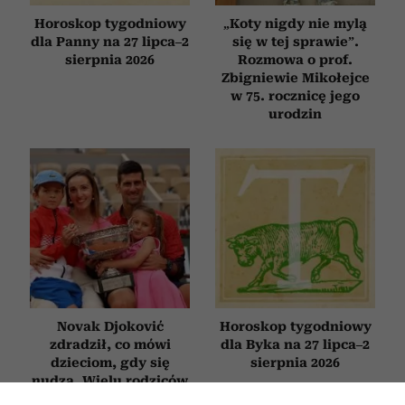
Horoskop tygodniowy
„Koty nigdy nie mylą
dla Panny na 27 lipca–2
się w tej sprawie”.
sierpnia 2026
Rozmowa o prof.
Zbigniewie Mikołejce
w 75. rocznicę jego
urodzin
Novak Djoković
Horoskop tygodniowy
zdradził, co mówi
dla Byka na 27 lipca–2
dzieciom, gdy się
sierpnia 2026
nudzą. Wielu rodziców
będzie zaskoczonych