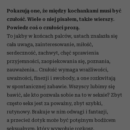
Partnerzy mogą połączyć te informacje z innymi danymi
otrzymanymi od Ciebie lub uzyskanymi podczas
Pokazują one, że między kochankami musi być
korzystania z ich usług.
czułość. Wiele o niej pisałem, także wierszy.
Powiedz coś o czułości prozą.
To jakby w końcach palców, ustach znalazła się
cała uwaga, zainteresowanie, miłość,
serdeczność, zachwyt, chęć sprawienia
przyjemności, zaopiekowania się, poznania,
zauważenia... Czułość wymaga wrażliwości,
uważności, finezji i swobody, a one rozkwitają
w spontanicznej zabawie. Wszyscy lubimy się
bawić, ale kto pozwala sobie na to w seksie? Zbyt
często seks jest za poważny, zbyt szybki,
rutynowy. Brakuje w nim odwagi i fantazji,
a przecież dotyk może być potężnym bodźcem
seksualnym, który wywołuje rozkosz.