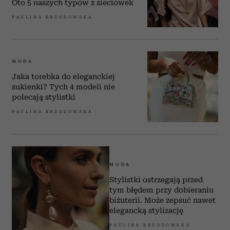
Oto 5 naszych typów z sieciówek
PAULINA BRZOZOWSKA
MODA
Jaka torebka do eleganckiej
sukienki? Tych 4 modeli nie
polecają stylistki
PAULINA BRZOZOWSKA
MODA
Stylistki ostrzegają przed
tym błędem przy dobieraniu
biżuterii. Może zepsuć nawet
elegancką stylizację
PAULINA BRZOZOWSKA