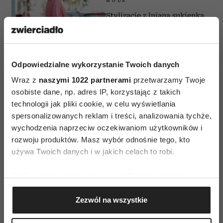
MODA
Stylizacje z lnianą sukienką.
5 zestawów, które uratują ci
życie w tropikalne upały
PAULINA BRZOZOWSKA
Odpowiedzialne wykorzystanie Twoich danych
Wraz z
naszymi 1022 partnerami
przetwarzamy Twoje
osobiste dane, np. adres IP, korzystając z takich
MODA
technologii jak pliki cookie, w celu wyświetlania
Ta torebka może popsuć nawet
spersonalizowanych reklam i treści, analizowania tychże,
najlepszą stylizację. Kiedyś była
wychodzenia naprzeciw oczekiwaniom użytkowników i
hitem, dziś mówimy jej „do
rozwoju produktów. Masz wybór odnośnie tego, kto
widzenia”
używa Twoich danych i w jakich celach to robi.
PAULINA BRZOZOWSKA
Jeśli wyrazisz na to zgodę, chcielibyśmy również:
Gromadzić dane dotyczące Twojej lokalizacji
MODA
Zezwól na wszystkie
geograficznej z dokładnością nawet do kilku metrów
The chainmail sling bag sprawia, że
Identyfikować Twoje urządzenie, aktywnie
nawet biały T-shirt wygląda