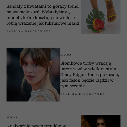
Sandały z kwiatami to gorący trend
na wakacje 2026. Wybrałyśmy 5
modeli, które kosztują niewiele, a
robią wrażenie jak luksusowe marki
PAULINA BRZOZOWSKA
MODA
Słomkowe torby wracają
latem 2026 w wielkim stylu.
Daisy Edgar-Jones pokazała,
jaki fason będzie rządził w
tym sezonie
PAULINA BRZOZOWSKA
MODA
5 najważniejszych trendów w