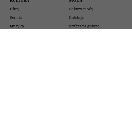
KULTURA
MODA
Filmy
Pokazy mody
Seriale
Kolekcje
Muzyka
Stylizacje gwiazd
Książki
Trendy
Sztuka
Zakupy
URODA
STYL ŻYCIA
Kosmetyki
Quizy
Pielęgnacja
Psychotesty
Makijaż
Horoskopy
Włosy
Zdrowie
Perfumy
Podróże