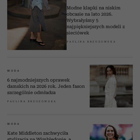
Modne klapki na niskim
obcasie na lato 2026.
Wybrałyśmy 5
najpiękniejszych modeli z
sieciówek
PAULINA BRZOZOWSKA
MODA
6 najmodniejszych oprawek
damskich na 2026 rok. Jeden fason
szczególnie odmładza
PAULINA BRZOZOWSKA
MODA
Kate Middleton zachwyciła
stylizacją na Wimbledonie, a