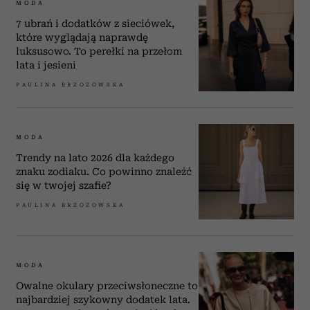
MODA
7 ubrań i dodatków z sieciówek,
które wyglądają naprawdę
luksusowo. To perełki na przełom
lata i jesieni
PAULINA BRZOZOWSKA
MODA
Trendy na lato 2026 dla każdego
znaku zodiaku. Co powinno znaleźć
się w twojej szafie?
PAULINA BRZOZOWSKA
MODA
Owalne okulary przeciwsłoneczne to
najbardziej szykowny dodatek lata.