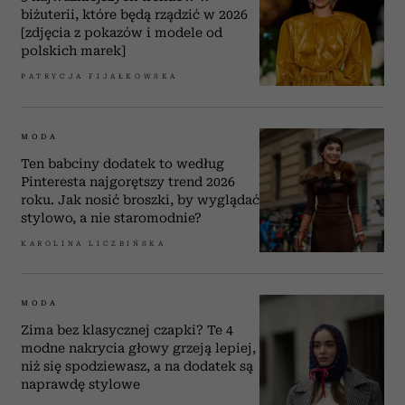
biżuterii, które będą rządzić w 2026
[zdjęcia z pokazów i modele od
polskich marek]
PATRYCJA FIJAŁKOWSKA
MODA
Ten babciny dodatek to według
Pinteresta najgorętszy trend 2026
roku. Jak nosić broszki, by wyglądać
stylowo, a nie staromodnie?
KAROLINA LICZBIŃSKA
MODA
Zima bez klasycznej czapki? Te 4
modne nakrycia głowy grzeją lepiej,
niż się spodziewasz, a na dodatek są
naprawdę stylowe