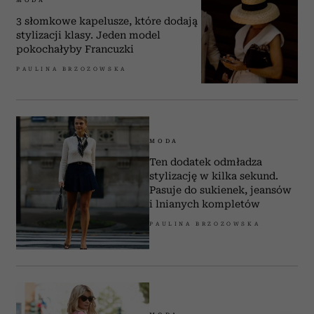
MODA
3 słomkowe kapelusze, które dodają
stylizacji klasy. Jeden model
pokochałyby Francuzki
PAULINA BRZOZOWSKA
MODA
Ten dodatek odmładza
stylizację w kilka sekund.
Pasuje do sukienek, jeansów
i lnianych kompletów
PAULINA BRZOZOWSKA