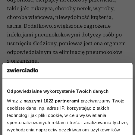
takie jak: cukrzyca, choroby nerek, wątroby,
choroba wieńcowa, niewydolność krążenia,
astma. Dodatkowo, zwiększone zagrożenie
infekcjami pneumokokowymi dotyczy osób po
usunięciu śledziony, ponieważ jest ona organem
odpowiedzialnym za eliminację pneumokoków
z organizmu.
Czy można się przed nimi uchronić? W jaki
sposób?
Odpowiedzialne wykorzystanie Twoich danych
Najlepszym sposobem na ochronę przed
Wraz z
naszymi 1022 partnerami
przetwarzamy Twoje
pneumokokami jest
szczepienie ochronne
,
osobiste dane, np. adres IP, korzystając z takich
ponieważ bakteria ta występuje powszechnie
technologii jak pliki cookie, w celu wyświetlania
spersonalizowanych reklam i treści, analizowania tychże,
i kontakt z nią jest nieunikniony.
wychodzenia naprzeciw oczekiwaniom użytkowników i