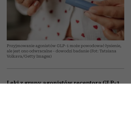
Przyjmowanie agonistów GLP-1 może powodować łysienie,
ale jest ono odwracalne - dowodzi badanie (Fot: Tatsiana
Volkava/Getty Images)
Leki z grupy agonistów receptora GLP-1,
takich jak semaglutyd czy tirzepatyd,
mogą powodować wypadanie włosów?
Do takich wniosków prowadzą wyniki
najnowszego badania opublikowanego