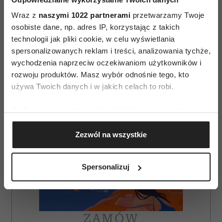
Wraz z
naszymi 1022 partnerami
przetwarzamy Twoje
AUTOPROMOCJA
osobiste dane, np. adres IP, korzystając z takich
technologii jak pliki cookie, w celu wyświetlania
spersonalizowanych reklam i treści, analizowania tychże,
wychodzenia naprzeciw oczekiwaniom użytkowników i
rozwoju produktów. Masz wybór odnośnie tego, kto
używa Twoich danych i w jakich celach to robi.
Jeśli wyrazisz na to zgodę, chcielibyśmy również:
Gromadzić dane dotyczące Twojej lokalizacji
Zezwól na wszystkie
geograficznej z dokładnością nawet do kilku metrów
Identyfikować Twoje urządzenie, aktywnie
analizując charakteryzującego je zbiory danych
Spersonalizuj
(fingerprinting, czyli wirtualny odcisk palca)
Dowiedz się więcej odnośnie tego, jak Twoje osobiste
dane są przetwarzane oraz ustaw własne preferencje w
sekcji szczegółów
. W Deklaracji plików cookie możesz
ZAMÓW
zmienić lub wycofać swoją zgodę w dowolnej chwili.