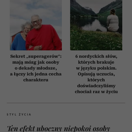
Sekret „superagerów”:
6 nordyckich słów,
mają mózg jak osoby
których brakuje
o dekady młodsze,
w języku polskim.
a łączy ich jedna cecha
Opisują uczucia,
charakteru
których
doświadczyliśmy
chociaż raz w życiu
STYL ŻYCIA
Ten efekt uboczny niepokoi osoby