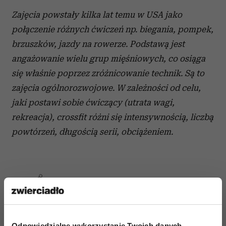
Zajęcia powstały kilka lat temu w USA jako
połączenie różnych ćwiczeń np. biegania, pompek,
brzuszków, jazdy na rowerze. Podstawą jest
angażowanie wielu grup mięśniowych, co osiąga
się właśnie poprzez zróżnicowanie technik. Są to
zajęcia ogólnorozwojowe. W zależności od celu,
jaki postawi sobie ćwiczący (utrata wagi,
rekreacja), crossfit różni się intensywnością, liczbą
powtórzeń, długością serii, obciążeniem.
ZDROWY STYL ŻYCIA
Odpowiedzialne wykorzystanie Twoich danych