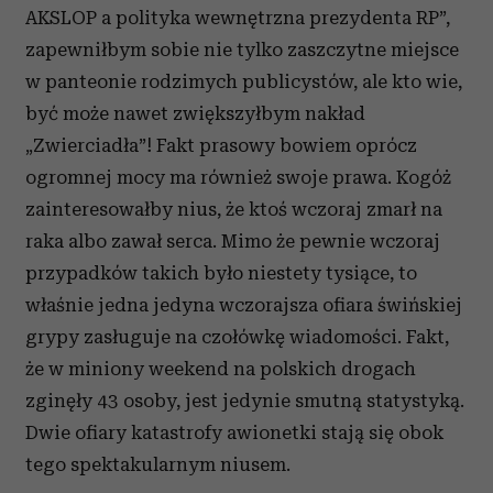
AKSLOP a polityka wewnętrzna prezydenta RP”,
zapewniłbym sobie nie tylko zaszczytne miejsce
w panteonie rodzimych publicystów, ale kto wie,
być może nawet zwiększyłbym nakład
„Zwierciadła”! Fakt prasowy bowiem oprócz
ogromnej mocy ma również swoje prawa. Kogóż
zainteresowałby nius, że ktoś wczoraj zmarł na
raka albo zawał serca. Mimo że pewnie wczoraj
przypadków takich było niestety tysiące, to
właśnie jedna jedyna wczorajsza ofiara świńskiej
grypy zasługuje na czołówkę wiadomości. Fakt,
że w miniony weekend na polskich drogach
zginęły 43 osoby, jest jedynie smutną statystyką.
Dwie ofiary katastrofy awionetki stają się obok
tego spektakularnym niusem.