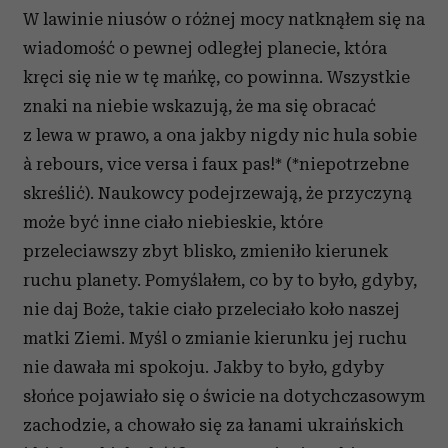
W lawinie niusów o różnej mocy natknąłem się na
wiadomość o pewnej odległej planecie, która
kręci się nie w tę mańkę, co powinna. Wszystkie
znaki na niebie wskazują, że ma się obracać
z lewa w prawo, a ona jakby nigdy nic hula sobie
à rebours, vice versa i faux pas!* (*niepotrzebne
skreślić). Naukowcy podejrzewają, że przyczyną
może być inne ciało niebieskie, które
przeleciawszy zbyt blisko, zmieniło kierunek
ruchu planety. Pomyślałem, co by to było, gdyby,
nie daj Boże, takie ciało przeleciało koło naszej
matki Ziemi. Myśl o zmianie kierunku jej ruchu
nie dawała mi spokoju. Jakby to było, gdyby
słońce pojawiało się o świcie na dotychczasowym
zachodzie, a chowało się za łanami ukraińskich