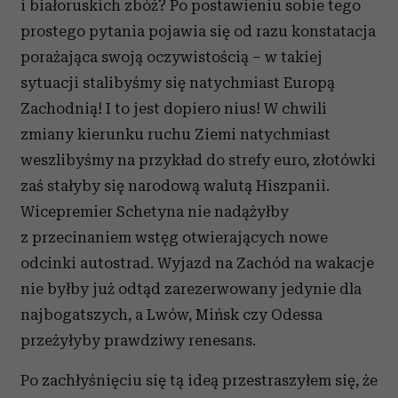
i białoruskich zbóż? Po postawieniu sobie tego
prostego pytania pojawia się od razu konstatacja
porażająca swoją oczywistością – w takiej
sytuacji stalibyśmy się natychmiast Europą
Zachodnią! I to jest dopiero nius! W chwili
zmiany kierunku ruchu Ziemi natychmiast
weszlibyśmy na przykład do strefy euro, złotówki
zaś stałyby się narodową walutą Hiszpanii.
Wicepremier Schetyna nie nadążyłby
z przecinaniem wstęg otwierających nowe
odcinki autostrad. Wyjazd na Zachód na wakacje
nie byłby już odtąd zarezerwowany jedynie dla
najbogatszych, a Lwów, Mińsk czy Odessa
przeżyłyby prawdziwy renesans.
Po zachłyśnięciu się tą ideą przestraszyłem się, że