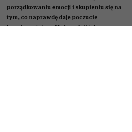
porządkowaniu emocji i skupieniu się na
tym, co naprawdę daje poczucie
bezpieczeństwa. Możesz dojść do
ważnych wniosków dotyczących relacji,
pracy lub planów na najbliższe miesiące.
To dobry moment, by zaufać sobie i nie
odkładać decyzji, które od dawna czekają
na realizację. Sprawdź, co gwiazdy
przygotowały dla Raka na okres od 27
lipca do 2 sierpnia 2026 roku.
Spis treści: