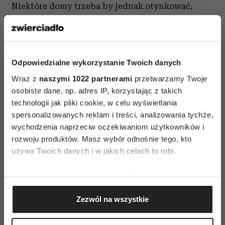
Niektóre domy trzeba by jednak otynkować,
z czego dużą część taką ilością tynku, żeby nadać
zdobyczom polskiej architektury jakikolwiek
kształt.
Odpowiedzialne wykorzystanie Twoich danych
Kiedy zaś pomyślałem o wyzwolonych
Wraz z
naszymi 1022 partnerami
przetwarzamy Twoje
feministkach, które nie zechcą rodzić polskich
osobiste dane, np. adres IP, korzystając z takich
dzieci, o dzikich hordach kolorowej imigracji,
technologii jak pliki cookie, w celu wyświetlania
spersonalizowanych reklam i treści, analizowania tychże,
która zaleje nasze polskie fabryki, stocznie
wychodzenia naprzeciw oczekiwaniom użytkowników i
i kopalnie, o tym, że być może po takim fakcie
rozwoju produktów. Masz wybór odnośnie tego, kto
Polak będzie musiał czytać od prawej do lewej,
używa Twoich danych i w jakich celach to robi.
jak, nie przymierzając, jakiś Żyd czy inny Arab,
a w końcu o tradycyjnych polskich weselach po
Jeśli wyrazisz na to zgodę, chcielibyśmy również:
homoseksualnych ślubach, doszedłem do
Gromadzić dane dotyczące Twojej lokalizacji
Zezwól na wszystkie
geograficznej z dokładnością nawet do kilku metrów
wniosku, że nasz biedny statystyczny Kowalski,
Identyfikować Twoje urządzenie, aktywnie
w swoim zatynkowanym domu, z europaletą
analizując charakteryzującego je zbiory danych