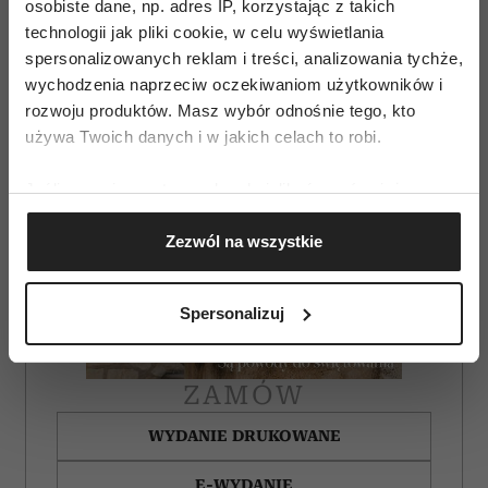
osobiste dane, np. adres IP, korzystając z takich
technologii jak pliki cookie, w celu wyświetlania
spersonalizowanych reklam i treści, analizowania tychże,
wychodzenia naprzeciw oczekiwaniom użytkowników i
rozwoju produktów. Masz wybór odnośnie tego, kto
używa Twoich danych i w jakich celach to robi.
Jeśli wyrazisz na to zgodę, chcielibyśmy również:
Gromadzić dane dotyczące Twojej lokalizacji
Zezwól na wszystkie
geograficznej z dokładnością nawet do kilku metrów
Identyfikować Twoje urządzenie, aktywnie
analizując charakteryzującego je zbiory danych
Spersonalizuj
(fingerprinting, czyli wirtualny odcisk palca)
Dowiedz się więcej odnośnie tego, jak Twoje osobiste
dane są przetwarzane oraz ustaw własne preferencje w
ZAMÓW
sekcji szczegółów
. W Deklaracji plików cookie możesz
zmienić lub wycofać swoją zgodę w dowolnej chwili.
WYDANIE DRUKOWANE
Wykorzystujemy pliki cookie do spersonalizowania treści
E-WYDANIE