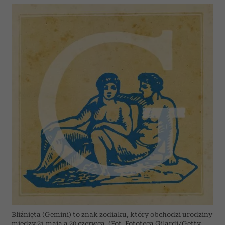
Bliźnięta (Gemini) to znak zodiaku, który obchodzi urodziny
między 21 maja a 20 czerwca. (Fot. Fototeca Gilardi/Getty