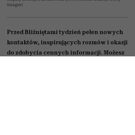
Images)
Przed Bliźniętami tydzień pełen nowych
kontaktów, inspirujących rozmów i okazji
do zdobycia cennych informacji. Możesz
odnieść wrażenie, że wiele spraw
zaczyna układać się na twoją korzyść,
jeśli tylko odważysz się wyjść z
inicjatywą.
Spis treści: