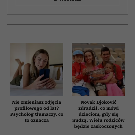
i reklam, aby oferować funkcje społecznościowe i
analizować ruch w naszej witrynie. Informacje o tym, jak
korzystasz z naszej witryny, udostępniamy partnerom
społecznościowym, reklamowym i analitycznym.
Partnerzy mogą połączyć te informacje z innymi danymi
otrzymanymi od Ciebie lub uzyskanymi podczas
korzystania z ich usług.
Nie zmieniasz zdjęcia
Novak Djoković
profilowego od lat?
zdradził, co mówi
Psycholog tłumaczy, co
dzieciom, gdy się
to oznacza
nudzą. Wielu rodziców
będzie zaskoczonych