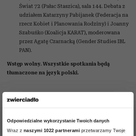
Świat 72 (Pałac Staszica), sala 144. Debata z
udziałem Katarzyny Pabijanek (Federacja na
rzecz Kobiet i Planowania Rodziny) i Joanny
Szabuńko (Koalicja KARAT), moderowana
przez Agatę Czarnacką (Gender Studies IBL
PAN).
Wstęp wolny. Wszystkie spotkania będą
tłumaczone na język polski.
Odpowiedzialne wykorzystanie Twoich danych
AUTOPROMOCJA
Wraz z
naszymi 1022 partnerami
przetwarzamy Twoje