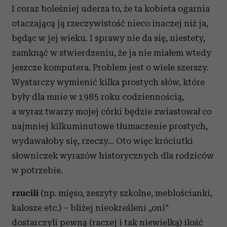
I coraz boleśniej uderza to, że ta kobieta ogarnia
otaczającą ją rzeczywistość nieco inaczej niż ja,
będąc w jej wieku. I sprawy nie da się, niestety,
zamknąć w stwierdzeniu, że ja nie miałem wtedy
jeszcze komputera. Problem jest o wiele szerszy.
Wystarczy wymienić kilka prostych słów, które
były dla mnie w 1985 roku codziennością,
a wyraz twarzy mojej córki będzie zwiastował co
najmniej kilkuminutowe tłumaczenie prostych,
wydawałoby się, rzeczy… Oto więc króciutki
słowniczek wyrazów historycznych dla rodziców
w potrzebie.
rzucili
(np. mięso, zeszyty szkolne, meblościanki,
kalosze etc.) – bliżej nieokreśleni „oni”
dostarczyli pewną (raczej i tak niewielką) ilość