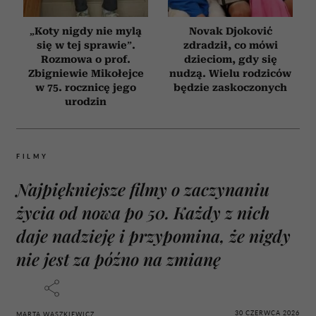
„Koty nigdy nie mylą
Novak Djoković
się w tej sprawie”.
zdradził, co mówi
Rozmowa o prof.
dzieciom, gdy się
Zbigniewie Mikołejce
nudzą. Wielu rodziców
w 75. rocznicę jego
będzie zaskoczonych
urodzin
FILMY
Najpiękniejsze filmy o zaczynaniu
życia od nowa po 50. Każdy z nich
daje nadzieję i przypomina, że nigdy
nie jest za późno na zmianę
30 CZERWCA 2026
MARTA WASZKIEWICZ