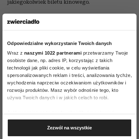
jakiegokolwiek biletu kinowego.
nagrzewa się (dot. odbiornika TV)
–
w zależnosci od wieku i modelu czas włączenia
telewizora musiał odpowiednio poprzedzać
rozpoczęcie audycji. Jeśli zatem zbyt późno
Odpowiedzialne wykorzystanie Twoich danych
włączyliśmy „Wieczorynkę”, odbiornik mógł nam
Wraz z
naszymi 1022 partnerami
przetwarzamy Twoje
osobiste dane, np. adres IP, korzystając z takich
pokazać dopiero „Dziennik”, a nawet „Monitor
technologii jak pliki cookie, w celu wyświetlania
Rządowy”.
spersonalizowanych reklam i treści, analizowania tychże,
wychodzenia naprzeciw oczekiwaniom użytkowników i
Zachęcam państwa do rozszerzania niniejszego
rozwoju produktów. Masz wybór odnośnie tego, kto
słowniczka. Dla równowagi trzeba zaznaczyć, że
używa Twoich danych i w jakich celach to robi.
dzisiejsi dziesięciolatkowie mają w zanadrzu
słowa, które co prawda juz istniały, ale sens miały
Jeśli wyrazisz na to zgodę, chcielibyśmy również:
raczej nie ten, takie jak: komórka, zasięg, wysłać
Gromadzić dane dotyczące Twojej lokalizacji
Zezwól na wszystkie
sygnał, sprawdzić pocztę, zamówić w sieci
geograficznej z dokładnością nawet do kilku metrów
Identyfikować Twoje urządzenie, aktywnie
dopalacz, „złapałam wirusa i mi myszka nie