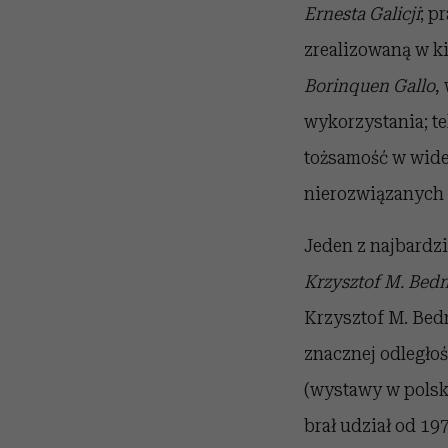
Ernesta Galicji
; p
zrealizowaną w ki
Borinquen Gallo
,
wykorzystania; te
tożsamość w wid
nierozwiązanych r
Jeden z najbardzi
Krzysztof M. Bedn
Krzysztof M. Bed
znacznej odległoś
(wystawy w polsk
brał udział od 1