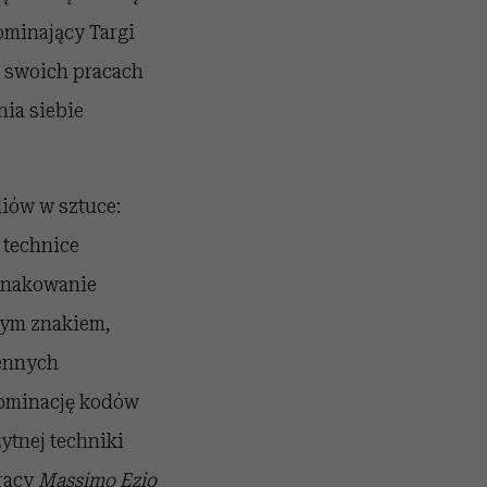
ominający Targi
w swoich pracach
nia siebie
iów w sztuce:
 technice
oznakowanie
nym znakiem,
iennych
dominację kodów
ytnej techniki
pracy
Massimo Ezio