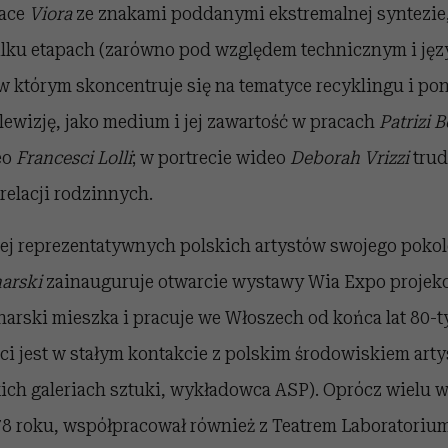
race
Viora
ze znakami poddanymi ekstremalnej syntezie
lku etapach (zarówno pod względem technicznym i języ
 w którym skoncentruje się na tematyce recyklingu i p
lewizję, jako medium i jej zawartość w pracach
Patrizi 
eo
Francesci Lolli
; w portrecie wideo
Deborah Vrizzi
trud
elacji rodzinnych.
ej reprezentatywnych polskich artystów swojego pokol
arski
zainauguruje otwarcie wystawy Wia Expo projekc
narski mieszka i pracuje we Włoszech od końca lat 80-
ci jest w stałym kontakcie z polskim środowiskiem ar
ich galeriach sztuki, wykładowca ASP). Oprócz wielu 
978 roku, współpracował również z Teatrem Laboratoriu