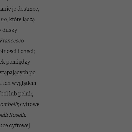
anie je dostrzec;
ano
, które łączą
y duszy
Francesco
tności i chęci;
ązek pomiędzy
 stąpających po
 i ich wyglądem
 ból lub pełnię
Bombelli
; cyfrowe
elli Roselli
;
tuce cyfrowej