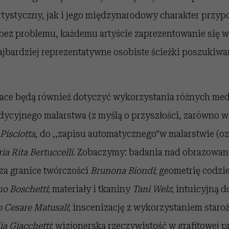
tystyczny, jak i jego międzynarodowy charakter przyp
 bez problemu, każdemu artyście zaprezentowanie się 
jbardziej reprezentatywne osobiste ścieżki poszukiwa
ace będą również dotyczyć wykorzystania różnych med
dycyjnego malarstwa (z myślą o przyszłości, zarówno w
Pisciotta
, do ,,zapisu automatycznego”w malarstwie (
ia Rita Bertuccelli
. Zobaczymy: badania nad obrazowa
a granice twórczości
Brunona Biondi
; geometrię codz
no Boschetti
; materiały i tkaniny
Tani Welz
; intuicyjną 
o Cesare Matusali
; inscenizację z wykorzystaniem staroż
ia Giacchetti
; wizjonerską rzeczywistość w grafitowej 