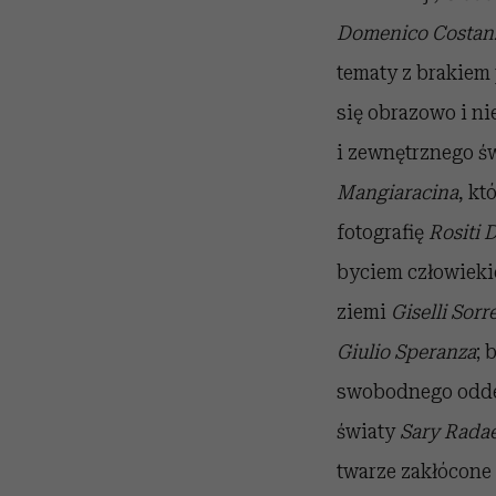
Domenico Costan
tematy z brakie
się obrazowo i nie
i zewnętrznego św
Mangiaracina
, kt
fotografię
Rositi 
byciem człowieki
ziemi
Giselli Sorr
Giulio Speranza
; 
swobodnego odd
światy
Sary Radae
twarze zakłócone 