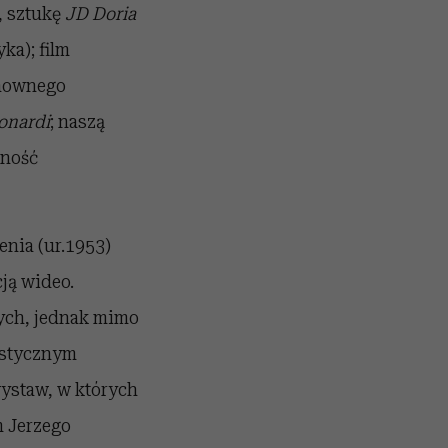
, sztukę
JD Doria
ka); film
onownego
Bonardi
; naszą
ność
enia (ur.1953)
ją wideo.
tych, jednak mimo
tystycznym
wystaw, w których
m Jerzego