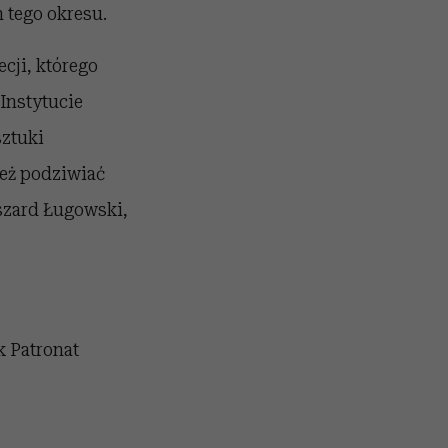
 tego okresu.
cji, którego
Instytucie
sztuki
eż podziwiać
yszard Ługowski,
k Patronat