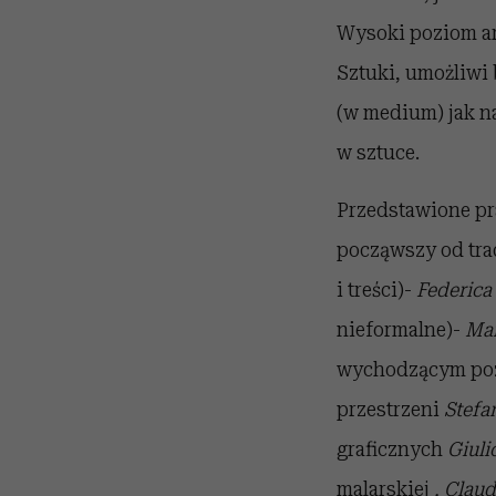
Wysoki poziom ar
Sztuki, umożliwi
(w medium) jak na
w sztuce.
Przedstawione pr
począwszy od tra
i treści)-
Federica 
nieformalne)-
Mar
wychodzącym poz
przestrzeni
Stefa
graficznych
Giuli
malarskiej
, Claud