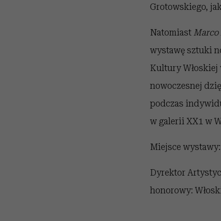
Grotowskiego, jak
Natomiast
Marco
wystawę sztuki n
Kultury Włoskiej
nowoczesnej dzię
podczas indywidua
w galerii XX1 w 
Miejsce wystawy:
Dyrektor Artysty
honorowy: Włoski