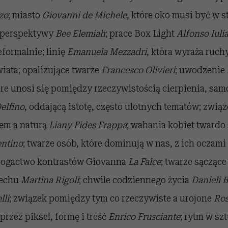
zo
; miasto
Giovanni de Michele
, które oko musi być w st
m perspektywy
Bee Elemiah
; prace Box Light
Alfonso Iuli
formalnie; linię
Emanuela Mezzadri
, która wyraża ruch
iata; opalizujące twarze
Francesco Olivieri
; uwodzenie
óre unosi się pomiędzy rzeczywistością cierpienia, samo
Delfino
, oddającą istotę, często ulotnych tematów; zwi
em a naturą
Liany Fides Frappa
; wahania kobiet twardo
entino
; twarze osób, które dominują w nas, z ich oczami
bogactwo kontrastów Giovanna
La Falce
; twarze sączące
echu
Martina Rigoli
; chwile codziennego życia
Danieli 
lli
; związek pomiędzy tym co rzeczywiste a urojone
Ros
przez piksel, formę i treść
Enrico Frusciante
; rytm w sz