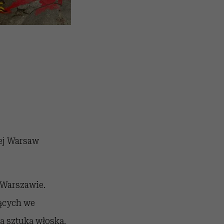
ej Warsaw
 Warszawie.
ących we
ą sztuką włoską.