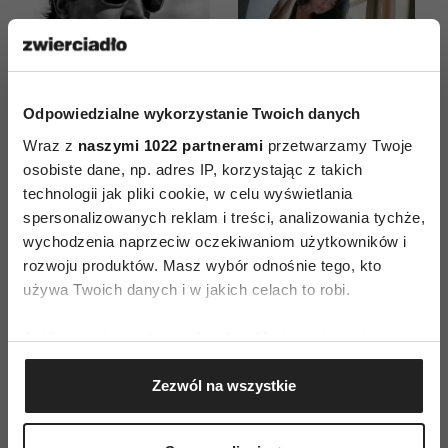
Odpowiedzialne wykorzystanie Twoich danych
Ten film z Leonem
Książki, które trzeba
Wraz z
naszymi 1022 partnerami
przetwarzamy Twoje
Niemczykiem z 1961
przeczytać przed
osobiste dane, np. adres IP, korzystając z takich
roku był nominowany
śmiercią. 5 tytułów
technologii jak pliki cookie, w celu wyświetlania
do Oscara. Powinien
z zestawienia
spersonalizowanych reklam i treści, analizowania tychże,
obejrzeć go każdy
Encyklopedii
miłośnik polskiego
Britannica
wychodzenia naprzeciw oczekiwaniom użytkowników i
kina
rozwoju produktów. Masz wybór odnośnie tego, kto
używa Twoich danych i w jakich celach to robi.
Jeśli wyrazisz na to zgodę, chcielibyśmy również:
Gromadzić dane dotyczące Twojej lokalizacji
Zezwól na wszystkie
geograficznej z dokładnością nawet do kilku metrów
Identyfikować Twoje urządzenie, aktywnie
analizując charakteryzującego je zbiory danych