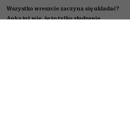
Wszystko wreszcie zaczyna się układać?
Anka już wie, że to tylko złudzenie.
Totalnie nieperfekcyjna pani domu
próbuje ogarnąć chaos codzienności,
rodzinne wyzwania i własne marzenia –
problem w tym, że nic nie idzie zgodnie z
planem. Zwiastun nowej komedii z
Magdaleną Popławską właśnie trafił do
sieci. Zobacz, jak Anka walczy z
chaosem, który ma zdecydowanie lepszą
kondycję niż ona.
Perfekcyjne życie jest