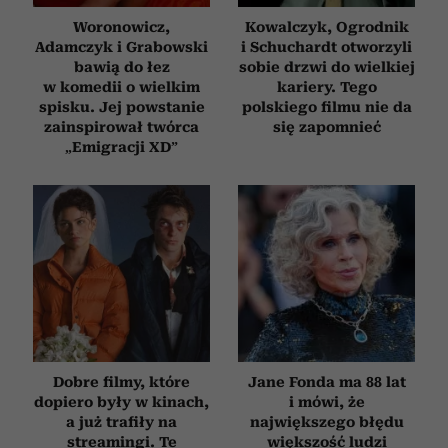
korzystasz z naszej witryny, udostępniamy partnerom
Woronowicz,
Kowalczyk, Ogrodnik
społecznościowym, reklamowym i analitycznym.
Adamczyk i Grabowski
i Schuchardt otworzyli
Partnerzy mogą połączyć te informacje z innymi danymi
bawią do łez
sobie drzwi do wielkiej
otrzymanymi od Ciebie lub uzyskanymi podczas
w komedii o wielkim
kariery. Tego
korzystania z ich usług.
spisku. Jej powstanie
polskiego filmu nie da
zainspirował twórca
się zapomnieć
„Emigracji XD”
Dobre filmy, które
Jane Fonda ma 88 lat
dopiero były w kinach,
i mówi, że
a już trafiły na
największego błędu
streamingi. Te
większość ludzi