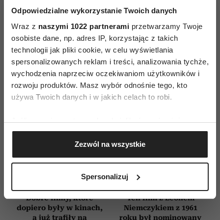
WYDANIE DRUKOWANE
Odpowiedzialne wykorzystanie Twoich danych
Wraz z
naszymi 1022 partnerami
przetwarzamy Twoje
E-WYDANIE
osobiste dane, np. adres IP, korzystając z takich
technologii jak pliki cookie, w celu wyświetlania
spersonalizowanych reklam i treści, analizowania tychże,
wychodzenia naprzeciw oczekiwaniom użytkowników i
rozwoju produktów. Masz wybór odnośnie tego, kto
używa Twoich danych i w jakich celach to robi.
Jeśli wyrazisz na to zgodę, chcielibyśmy również:
Gromadzić dane dotyczące Twojej lokalizacji
Zezwól na wszystkie
geograficznej z dokładnością nawet do kilku metrów
Identyfikować Twoje urządzenie, aktywnie
analizując charakteryzującego je zbiory danych
Spersonalizuj
(fingerprinting, czyli wirtualny odcisk palca)
Dowiedz się więcej odnośnie tego, jak Twoje osobiste
Dobre filmy, które
Ten film z Leonem
dane są przetwarzane oraz ustaw własne preferencje w
dopiero były w kinach,
Niemczykiem z 1961
a już trafiły na
roku był nominowany
sekcji szczegółów
. W Deklaracji plików cookie możesz