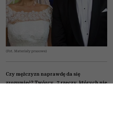
(Fot. Materiały prasowe)
Czy mężczyzn naprawdę da się
zrozumieć? Twórcy „7 rzeczy, których nie
wiecie o facetach” z przymrużeniem oka
próbują odpowiedzieć na to pytanie,
opowiadając o miłości, przyjaźni i