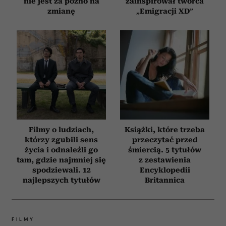
nie jest za późno na
zainspirował twórca
zmianę
„Emigracji XD”
Filmy o ludziach,
Książki, które trzeba
którzy zgubili sens
przeczytać przed
życia i odnaleźli go
śmiercią. 5 tytułów
tam, gdzie najmniej się
z zestawienia
spodziewali. 12
Encyklopedii
najlepszych tytułów
Britannica
FILMY