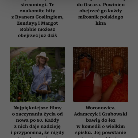
streamingi. Te
do Oscara. Powinien
zmienić lub wycofać swoją zgodę w dowolnej chwili.
znakomite hity
obejrzeć go każdy
z Ryanem Goslingiem,
miłośnik polskiego
Wykorzystujemy pliki cookie do spersonalizowania treści
Zendayą i Margot
kina
i reklam, aby oferować funkcje społecznościowe i
Robbie możesz
obejrzeć już dziś
analizować ruch w naszej witrynie. Informacje o tym, jak
korzystasz z naszej witryny, udostępniamy partnerom
społecznościowym, reklamowym i analitycznym.
Partnerzy mogą połączyć te informacje z innymi danymi
otrzymanymi od Ciebie lub uzyskanymi podczas
korzystania z ich usług.
Najpiękniejsze filmy
Woronowicz,
o zaczynaniu życia od
Adamczyk i Grabowski
nowa po 50. Każdy
bawią do łez
z nich daje nadzieję
w komedii o wielkim
i przypomina, że nigdy
spisku. Jej powstanie