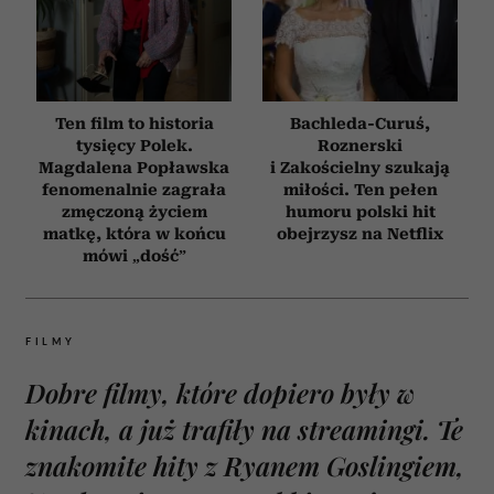
Ten film to historia
Bachleda-Curuś,
tysięcy Polek.
Roznerski
Magdalena Popławska
i Zakościelny szukają
fenomenalnie zagrała
miłości. Ten pełen
zmęczoną życiem
humoru polski hit
matkę, która w końcu
obejrzysz na Netflix
mówi „dość”
FILMY
Dobre filmy, które dopiero były w
kinach, a już trafiły na streamingi. Te
znakomite hity z Ryanem Goslingiem,