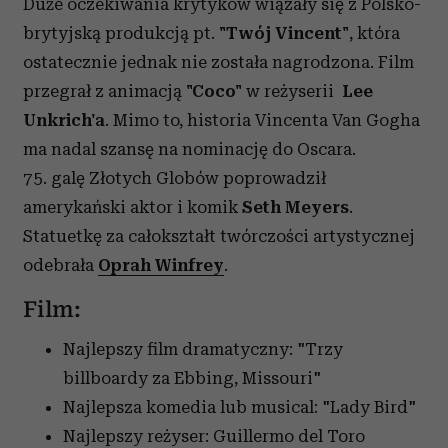
Duże oczekiwania krytyków wiązały się z Polsko-
brytyjską produkcją pt.
"Twój Vincent"
, która
ostatecznie jednak nie została nagrodzona. Film
przegrał z animacją
"Coco"
w reżyserii
Lee
Unkrich'a
. Mimo to, historia Vincenta Van Gogha
ma nadal szansę na nominację do Oscara.
75. galę Złotych Globów poprowadził
amerykański aktor i komik
Seth Meyers
.
Statuetkę za całokształt twórczości artystycznej
odebrała
Oprah Winfrey
.
Film:
Najlepszy film dramatyczny: "Trzy
billboardy za Ebbing, Missouri"
Najlepsza komedia lub musical: "Lady Bird"
Najlepszy reżyser: Guillermo del Toro