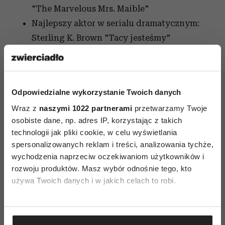
"The Marvelous Mrs. Maible"
Najlepszy aktor w serialu dramatycznym:
Sterling K. Brown "Tacy jesteśmy"
Najlepszy aktor w serialu komediowym
lub musicalu: Aziz Ansari "Specjalista
od niczego"
Odpowiedzialne wykorzystanie Twoich danych
Najlepszy aktor w miniserialu lub filmie
Wraz z
naszymi 1022 partnerami
przetwarzamy Twoje
telewizyjnym: Ewan McGregor "Fargo"
osobiste dane, np. adres IP, korzystając z takich
Najlepsza aktorka w serialu dramatycznym:
technologii jak pliki cookie, w celu wyświetlania
Elisabeth Moss "Opowieść podręcznej"
spersonalizowanych reklam i treści, analizowania tychże,
Najlepsza aktorka w serialu komediowym
wychodzenia naprzeciw oczekiwaniom użytkowników i
lub musicalu: Rachel Brosnahan "The
rozwoju produktów. Masz wybór odnośnie tego, kto
używa Twoich danych i w jakich celach to robi.
Marvelous Mrs. Maisel"
Najlepsza aktorka w miniserialu lub filmie
Jeśli wyrazisz na to zgodę, chcielibyśmy również:
telewizyjnym: Nicole Kidman "Wielkie
Gromadzić dane dotyczące Twojej lokalizacji