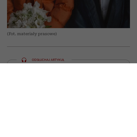
(Fot. materiały prasowe)
ODSŁUCHAJ ARTYKUŁ
00:00
10:55
Jeszcze niedawno przyciągały tłumy do
kin, a już dziś można obejrzeć je bez