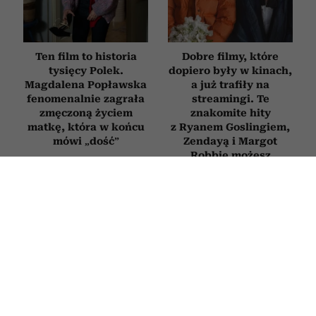
Ten film to historia
Dobre filmy, które
tysięcy Polek.
dopiero były w kinach,
Magdalena Popławska
a już trafiły na
fenomenalnie zagrała
streamingi. Te
zmęczoną życiem
znakomite hity
matkę, która w końcu
z Ryanem Goslingiem,
mówi „dość”
Zendayą i Margot
Robbie możesz
obejrzeć już dziś
FILMY
Kowalczyk, Ogrodnik i Schuchardt
otworzyli sobie drzwi do wielkiej
kariery. Tego polskiego filmu nie da