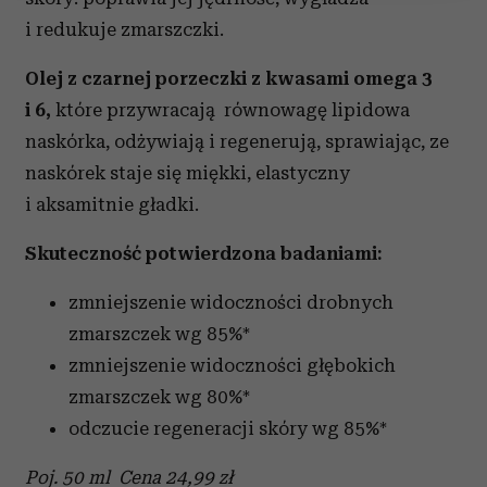
Wykorzystujemy pliki cookie do spersonalizowania treści
i redukuje zmarszczki.
i reklam, aby oferować funkcje społecznościowe i
analizować ruch w naszej witrynie. Informacje o tym, jak
Olej z czarnej porzeczki z kwasami omega 3
korzystasz z naszej witryny, udostępniamy partnerom
i 6,
które przywracają równowagę lipidowa
społecznościowym, reklamowym i analitycznym.
naskórka, odżywiają i regenerują, sprawiając, ze
Partnerzy mogą połączyć te informacje z innymi danymi
naskórek staje się miękki, elastyczny
otrzymanymi od Ciebie lub uzyskanymi podczas
korzystania z ich usług.
i aksamitnie gładki.
Skuteczność potwierdzona badaniami:
zmniejszenie widoczności drobnych
zmarszczek wg 85%*
zmniejszenie widoczności głębokich
zmarszczek wg 80%*
odczucie regeneracji skóry wg 85%*
Poj. 50 ml Cena 24,99 zł