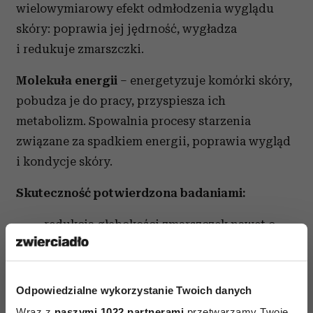
wielowymiarowy efekt odmłodzenia wyglądu
skóry: poprawia jej jędrność, wygładza
i redukuje zmarszczki.
Molekuła energii
– energetyzuje komórki skóry,
pobudza je do pracy, przyspiesza ich
metabolizm. Spowalnia procesy starzenia
związane za spadkiem energii, poprawia wygląd
i kondycje skóry.
Skuteczność potwierdzona badaniami:
redukcja głębokości zmarszczek nawet o
19%**
zmniejszenie widoczności drobnych
zmarszczek wg 100%*
Odpowiedzialne wykorzystanie Twoich danych
zmniejszenie widoczności głębokich
Wraz z
naszymi 1022 partnerami
przetwarzamy Twoje