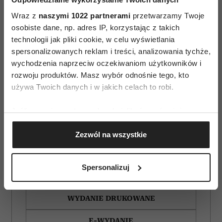
Wraz z
naszymi 1022 partnerami
przetwarzamy Twoje
osobiste dane, np. adres IP, korzystając z takich
technologii jak pliki cookie, w celu wyświetlania
spersonalizowanych reklam i treści, analizowania tychże,
wychodzenia naprzeciw oczekiwaniom użytkowników i
rozwoju produktów. Masz wybór odnośnie tego, kto
używa Twoich danych i w jakich celach to robi.
Jeśli wyrazisz na to zgodę, chcielibyśmy również:
Gromadzić dane dotyczące Twojej lokalizacji
Zezwól na wszystkie
geograficznej z dokładnością nawet do kilku metrów
Identyfikować Twoje urządzenie, aktywnie
analizując charakteryzującego je zbiory danych
Spersonalizuj
(fingerprinting, czyli wirtualny odcisk palca)
ZAMÓW
Dowiedz się więcej odnośnie tego, jak Twoje osobiste
dane są przetwarzane oraz ustaw własne preferencje w
WYDANIE DRUKOWANE
sekcji szczegółów
. W Deklaracji plików cookie możesz
E-WYDANIE
zmienić lub wycofać swoją zgodę w dowolnej chwili.