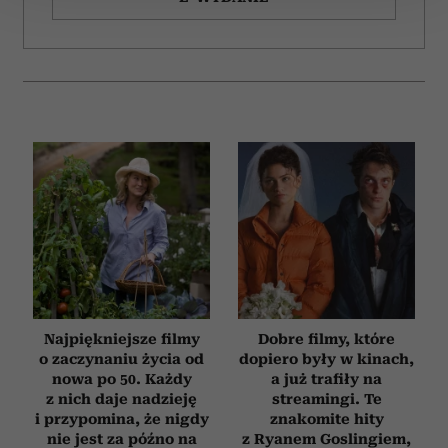
Wykorzystujemy pliki cookie do spersonalizowania treści
i reklam, aby oferować funkcje społecznościowe i
analizować ruch w naszej witrynie. Informacje o tym, jak
korzystasz z naszej witryny, udostępniamy partnerom
społecznościowym, reklamowym i analitycznym.
Partnerzy mogą połączyć te informacje z innymi danymi
otrzymanymi od Ciebie lub uzyskanymi podczas
korzystania z ich usług.
Najpiękniejsze filmy
Dobre filmy, które
o zaczynaniu życia od
dopiero były w kinach,
nowa po 50. Każdy
a już trafiły na
z nich daje nadzieję
streamingi. Te
i przypomina, że nigdy
znakomite hity
nie jest za późno na
z Ryanem Goslingiem,