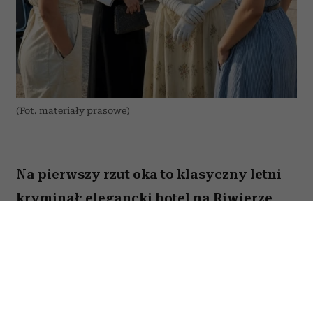
(Fot. materiały prasowe)
Na pierwszy rzut oka to klasyczny letni
kryminał: elegancki hotel na Riwierze
Francuskiej, martwy prokurator i lista
podejrzanych, która z każdą minutą tylko
się wydłuża. Ale już po kilku scenach
widać, że miniserial „Lato 1936” gra w