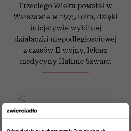
Trzeciego Wieku powstał w
Warszawie w 1975 roku, dzięki
inicjatywie wybitnej
działaczki niepodległościowej
z czasów II wojny, lekarz
medycyny Halinie Szwarc.
AUTOPROMOCJA
Odpowiedzialne wykorzystanie Twoich danych