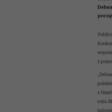
kawę z Kasią Miller”, s.
zupełny brak ogłady
artystkę
girls”
odc. 7]
Debus
począ
Public
Konkur
wspomi
z pomo
„Debus
polski
z Hamb
roku B
jedyni