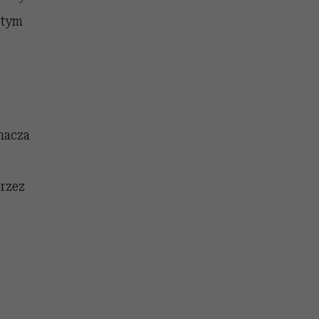
 tym
a
hacza
przez