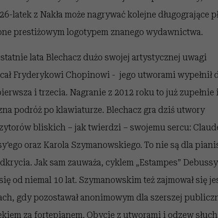
26-latek z Nakła może nagrywać kolejne długogrające p
one prestiżowym logotypem znanego wydawnictwa.
statnie lata Blechacz dużo swojej artystycznej uwagi
cał Fryderykowi Chopinowi - jego utworami wypełnił 
pierwsza i trzecia. Nagranie z 2012 roku to już zupełnie
na podróż po klawiaturze. Blechacz gra dziś utwory
ytorów bliskich – jak twierdzi – swojemu sercu: Claud
y'ego oraz Karola Szymanowskiego. To nie są dla piani
dkrycia. Jak sam zauważa, cyklem „Estampes” Debussy
 się od niemal 10 lat. Szymanowskim też zajmował się je
ach, gdy pozostawał anonimowym dla szerszej publicz
ekiem za fortepianem. Obycie z utworami i odzew słuc