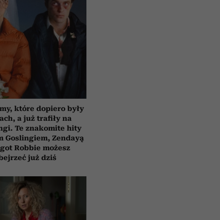
lmy, które dopiero były
ach, a już trafiły na
ngi. Te znakomite hity
m Goslingiem, Zendayą
rgot Robbie możesz
bejrzeć już dziś