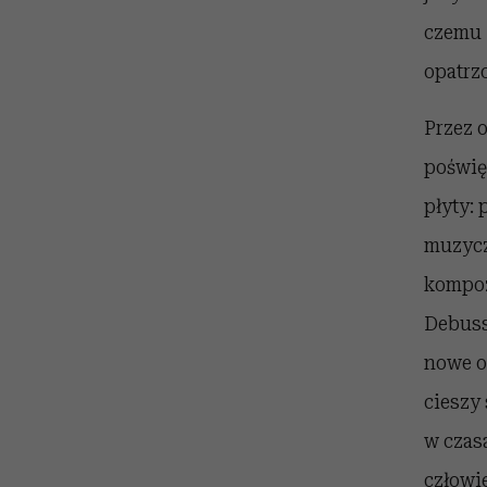
czemu 
opatrz
Przez o
poświę
płyty: 
muzycz
kompoz
Debuss
nowe o
cieszy
w czas
człowi