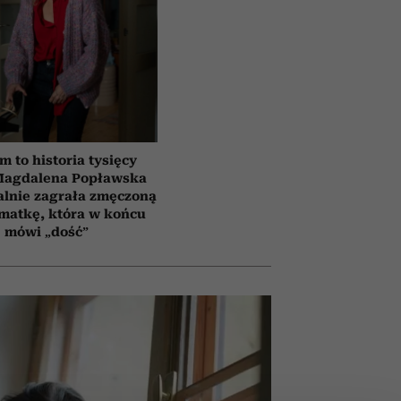
lm to historia tysięcy
 Magdalena Popławska
lnie zagrała zmęczoną
matkę, która w końcu
mówi „dość”