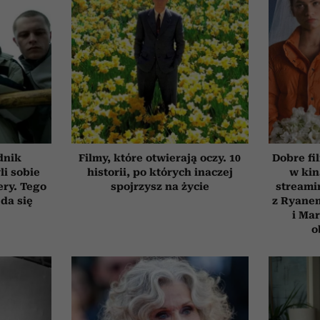
dnik
Filmy, które otwierają oczy. 10
Dobre fi
li sobie
historii, po których inaczej
w kin
ery. Tego
spojrzysz na życie
streami
 da się
z Ryane
i Ma
o