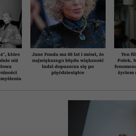
4”, które
Jane Fonda ma 88 lat i mówi, że
Ten fi
lnie niż
największego błędu większość
Polek.
słowa
ludzi dopuszcza się po
fenomena
wolności
pięćdziesiątce
życiem 
 myślenia