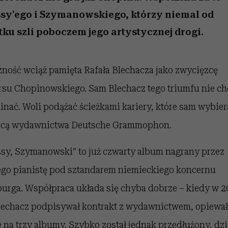
 5,
Miller s. 5, odc. 6]
humoru historii
skutki dla związku 
Raport Lyst ujaw
najbardziej pożąd
partnerki
sy'ego i Szymanowskiego, którzy niemal od
ubrania i marki se
tku szli poboczem jego artystycznej drogi.
zność wciąż pamięta Rafała Blechacza jako zwycięzcę
su Chopinowskiego. Sam Blechacz tego triumfu nie ch
nać. Woli podążać ścieżkami kariery, które sam wybier
cą wydawnictwa Deutsche Grammophon.
sy, Szymanowski” to już czwarty album nagrany przez
ego pianistę pod sztandarem niemieckiego koncernu
urga. Współpraca układa się chyba dobrze – kiedy w 2
lechacz podpisywał kontrakt z wydawnictwem, opiewał
e na trzy albumy. Szybko został jednak przedłużony, dzi