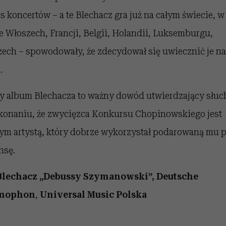
s koncertów – a te Blechacz gra już na całym świecie, w
e Włoszech, Francji, Belgii, Holandii, Luksemburgu,
ech – spowodowały, że zdecydował się uwiecznić je n
.
y album Blechacza to ważny dowód utwierdzający słuc
konaniu, że zwycięzca Konkursu Chopinowskiego jest
łym artystą, który dobrze wykorzystał podarowaną mu 
nsę.
 Blechacz „Debussy Szymanowski”, Deutsche
mophon
,
Universal Music Polska