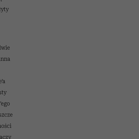
łyty
dwie
 inna
e'a
sty
'ego
szcze
ności
haczy