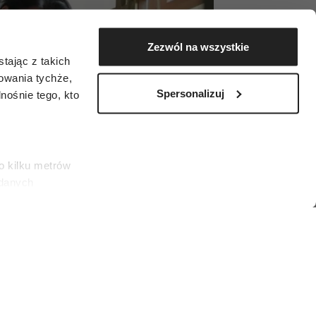
Zezwól na wszystkie
tając z takich
zowania tychże,
Spersonalizuj
ośnie tego, kto
o kilku metrów
 danych
łasne
ać swoją zgodę w
społecznościowe
es)
dostępniamy