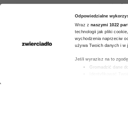
Książki, któr
Odpowiedzialne wykorzys
przeczytać
Wraz z
naszymi 1022 par
śmiercią. 5 t
technologii jak pliki cook
wychodzenia naprzeciw oc
zestawie
używa Twoich danych i w ja
Encyklop
Jeśli wyrazisz na to zgod
Gromadzić dane dot
Britann
Identyfikować Twoj
(fingerprinting, czyli 
Dowiedz się więcej odnośn
KLAUDIA MIZERS
preferencje w
sekcji szc
1 LIPCA 2026
dowolnej chwili.
Wykorzystujemy pliki cook
i analizować ruch w naszej