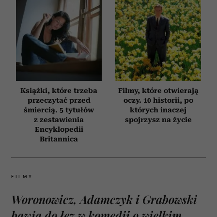
Książki, które trzeba
Filmy, które otwierają
przeczytać przed
oczy. 10 historii, po
śmiercią. 5 tytułów
których inaczej
z zestawienia
spojrzysz na życie
Encyklopedii
Britannica
FILMY
Woronowicz, Adamczyk i Grabowski
bawią do łez w komedii o wielkim