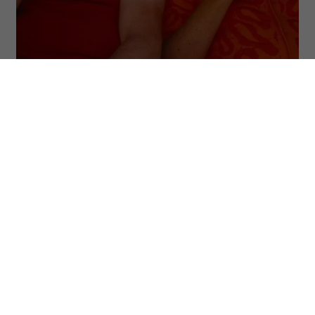
(Fot. Dystrybucja Mówi Serwis, materiały prasowe)
„Wujek Foliarz” wyrasta z tego samego
świata co kultowy „Fanatyk”. Oba filmy
inspirowane są internetowymi pastami
Malcolma XD – anonimowego autora,
którego absurdalne historie zdobyły
ogromną popularność w polskiej sieci. O
ile „Fanatyk” przenosił na ekran