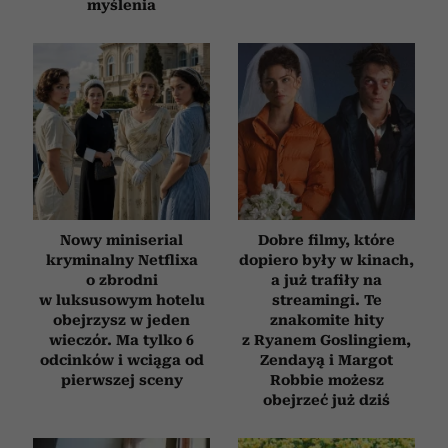
myślenia
Nowy miniserial
Dobre filmy, które
kryminalny Netflixa
dopiero były w kinach,
o zbrodni
a już trafiły na
w luksusowym hotelu
streamingi. Te
obejrzysz w jeden
znakomite hity
wieczór. Ma tylko 6
z Ryanem Goslingiem,
odcinków i wciąga od
Zendayą i Margot
pierwszej sceny
Robbie możesz
obejrzeć już dziś