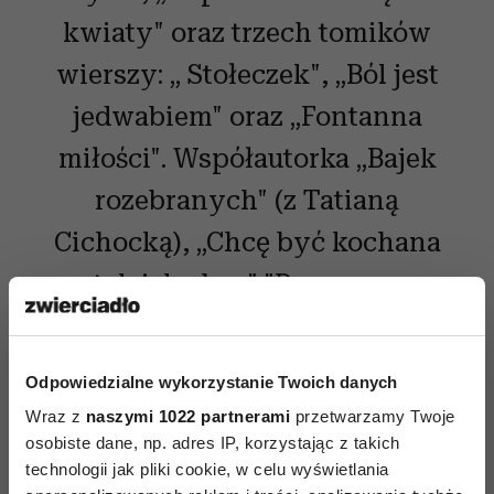
kwiaty" oraz trzech tomików
wierszy: „ Stołeczek", „Ból jest
je­dwabiem" oraz „Fontanna
miłości". Współautorka „Bajek
rozebranych" (z Ta­tianą
Cichocką), „Chcę być kochana
tak jak chcę"."Rozmowy
terapeutyczne" (z Ewą
Konarowską), „Być kobietą i
Odpowiedzialne wykorzystanie Twoich danych
nie zwariować" (z Moniką
Wraz z
naszymi 1022 partnerami
przetwarzamy Twoje
osobiste dane, np. adres IP, korzystając z takich
Pawluczuk). Na stałe związana
technologii jak pliki cookie, w celu wyświetlania
z miesięcznikiem