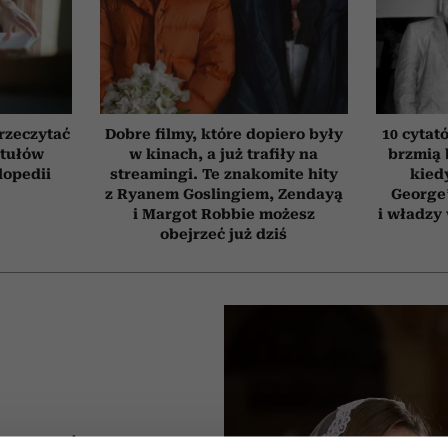
przeczytać
Dobre filmy, które dopiero były
10 cytat
ytułów
w kinach, a już trafiły na
brzmią 
lopedii
streamingi. Te znakomite hity
kied
z Ryanem Goslingiem, Zendayą
George’
i Margot Robbie możesz
i władzy
obejrzeć już dziś