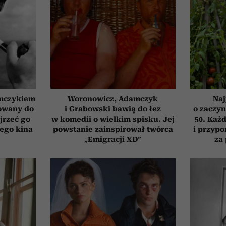
emczykiem
Woronowicz, Adamczyk
Naj
nowany do
i Grabowski bawią do łez
o zaczyn
jrzeć go
w komedii o wielkim spisku. Jej
50. Każd
iego kina
powstanie zainspirował twórca
i przypo
„Emigracji XD”
za