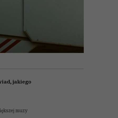
ady
to dla nich zarwiesz noc
Auschwitz
iad, jakiego
większej muzy