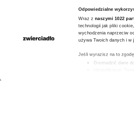
Bachleda-
Odpowiedzialne wykorzys
Roznersk
Wraz z
naszymi 1022 par
Zakościelny 
technologii jak pliki cook
wychodzenia naprzeciw oc
miłości. Te
używa Twoich danych i w ja
humoru pols
Jeśli wyrazisz na to zgod
Gromadzić dane dot
obejrzysz na
Identyfikować Twoj
(fingerprinting, czyli 
Dowiedz się więcej odnośn
MILENA ROSZKOW
preferencje w
sekcji szc
9 LIPCA 2026
dowolnej chwili.
Wykorzystujemy pliki cook
i analizować ruch w naszej
partnerom społecznościow