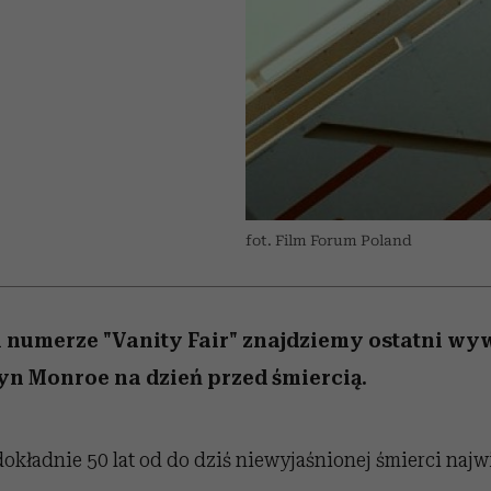
nice
edź
 5,
ć
sezon jesień–zima 2026/27
zaskakujący faworyt
Miller s. 5, odc. 6]
zupełny brak ogł
girls”
fot. Film Forum Poland
umerze "Vanity Fair" znajdziemy ostatni wyw
lyn Monroe na dzień przed śmiercią.
dokładnie 50 lat od do dziś niewyjaśnionej śmierci naj