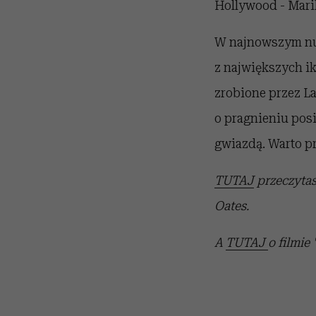
Hollywood - Mari
W najnowszym num
z największych ik
zrobione przez La
o pragnieniu posia
gwiazdą. Warto pr
TUTAJ
przeczytas
Oates.
A
TUTAJ
o filmie