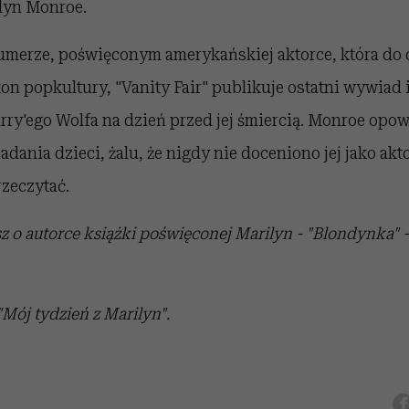
lyn Monroe.
erze, poświęconym amerykańskiej aktorce, która do dz
on popkultury, "Vanity Fair" publikuje ostatni wywiad i
rry'ego Wolfa na dzień przed jej śmiercią. Monroe opo
dania dzieci, żalu, że nigdy nie doceniono jej jako akto
zeczytać.
z o autorce książki poświęconej Marilyn - "Blondynka" -
 "Mój tydzień z Marilyn".