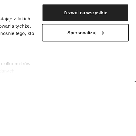
Zezwól na wszystkie
tając z takich
zowania tychże,
Spersonalizuj
ośnie tego, kto
o kilku metrów
 danych
łasne
ać swoją zgodę w
społecznościowe
dostępniamy
nformacje z