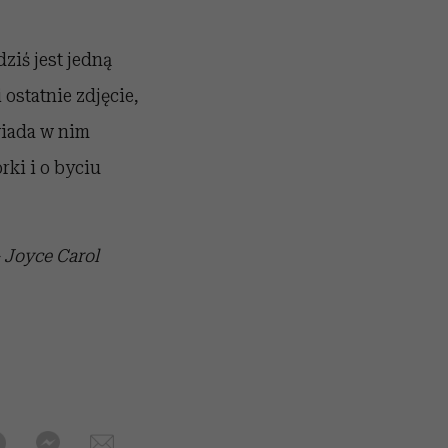
iś jest jedną
 ostatnie zdjęcie,
wiada w nim
rki i o byciu
 Joyce Carol